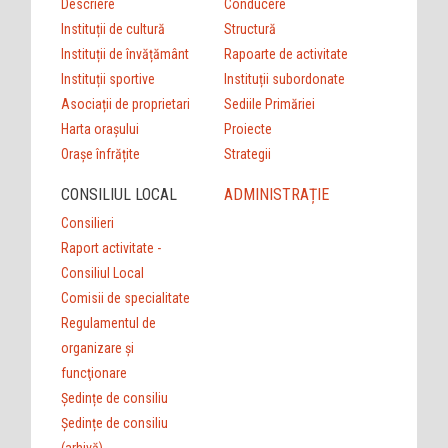
Descriere
Conducere
Instituții de cultură
Structură
Instituții de învățământ
Rapoarte de activitate
Instituții sportive
Instituții subordonate
Asociații de proprietari
Sediile Primăriei
Harta orașului
Proiecte
Orașe înfrățite
Strategii
CONSILIUL LOCAL
ADMINISTRAȚIE
Consilieri
Raport activitate -
Consiliul Local
Comisii de specialitate
Regulamentul de
organizare şi
funcţionare
Ședințe de consiliu
Ședințe de consiliu