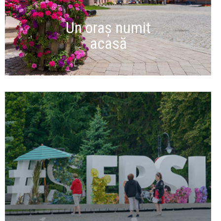
Un oraș numit
acasă