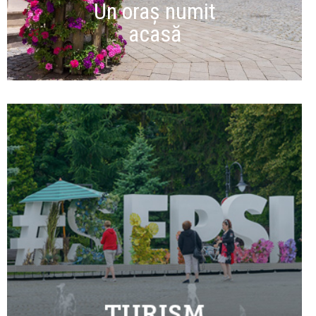
Un oraș numit
acasă