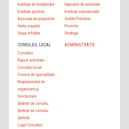
Instituții de învățământ
Rapoarte de activitate
Instituții sportive
Instituții subordonate
Asociații de proprietari
Sediile Primăriei
Harta orașului
Proiecte
Orașe înfrățite
Strategii
CONSILIUL LOCAL
ADMINISTRAȚIE
Consilieri
Raport activitate -
Consiliul Local
Comisii de specialitate
Regulamentul de
organizare şi
funcţionare
Ședințe de consiliu
Ședințe de consiliu
(arhivă)
Login Consilieri