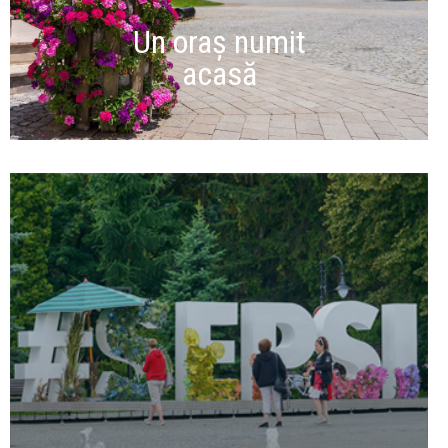
Un oraș numit
acasă