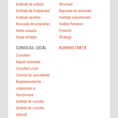
Instituții de cultură
Structură
Instituții de învățământ
Rapoarte de activitate
Instituții sportive
Instituții subordonate
Asociații de proprietari
Sediile Primăriei
Harta orașului
Proiecte
Orașe înfrățite
Strategii
CONSILIUL LOCAL
ADMINISTRAȚIE
Consilieri
Raport activitate -
Consiliul Local
Comisii de specialitate
Regulamentul de
organizare şi
funcţionare
Ședințe de consiliu
Ședințe de consiliu
(arhivă)