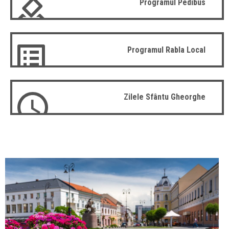
Programul Pedibus
Programul Rabla Local
Zilele Sfântu Gheorghe