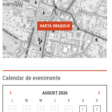
HARTA ORAȘULUI
Calendar de evenimente
‹
›
AUGUST 2026
L
M
M
J
V
S
D
27
28
29
30
31
1
2