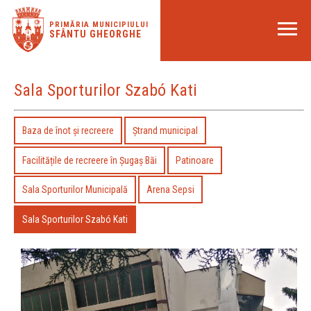
PRIMĂRIA MUNICIPIULUI
SFÂNTU GHEORGHE
Sala Sporturilor Szabó Kati
Baza de înot şi recreere
Ştrand municipal
Facilitățile de recreere în Șugaș Băi
Patinoare
Sala Sporturilor Municipală
Arena Sepsi
Sala Sporturilor Szabó Kati