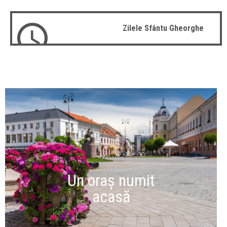
Zilele Sfântu Gheorghe
Un oraș numit
acasă