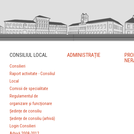
CONSILIUL LOCAL
ADMINISTRAȚIE
PRO
NER
Consilieri
Raport activitate - Consiliul
Local
Comisii de specialitate
Regulamentul de
organizare şi funcţionare
Ședințe de consiliu
Ședințe de consiliu (arhivă)
Login Consilieri
Arhivă 2008-2012