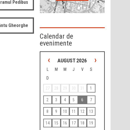
ramul Pedibus
fântu Gheorghe
Calendar de
evenimente
‹
›
AUGUST 2026
L
M
M
J
V
S
D
27
28
29
30
31
1
2
3
4
5
6
7
8
9
10
11
12
13
14
15
16
17
18
19