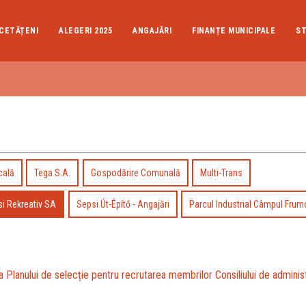
CETĂȚENI
ALEGERI 2025
ANGAJĂRI
FINANȚE MUNICIPALE
ST
cală
Tega S.A.
Gospodărire Comunală
Multi-Trans
i Rekreativ SA
Sepsi Út-Építő - Angajări
Parcul Industrial Câmpul Fru
a Planului de selecție pentru recrutarea membrilor Consiliului de adminis