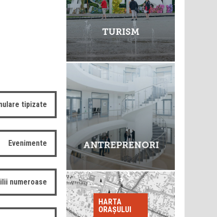
ulare tipizate
Evenimente
ilii numeroase
HARTA
ORAȘULUI