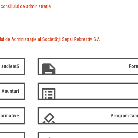
i consiliului de administrație
i de Administrație al Societății Sepsi Rekreatív S.A.
 audiență
Form
Anunțuri
normative
Program fam