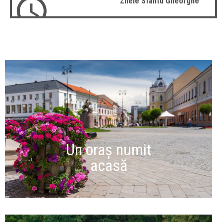
Zilele Sfântu Gheorghe
Un oraș numit
acasă