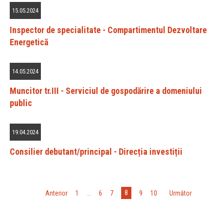
15.05.2024
Inspector de specialitate - Compartimentul Dezvoltare
Energetică
14.05.2024
Muncitor tr.III - Serviciul de gospodărire a domeniului
public
19.04.2024
Consilier debutant/principal - Direcția investiții
8
«
Anterior
1
...
6
7
9
10
»
Următor