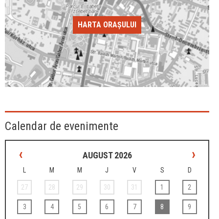
HARTA ORAȘULUI
Calendar de evenimente
‹
›
AUGUST 2026
L
M
M
J
V
S
D
27
28
29
30
31
1
2
3
4
5
6
7
8
9