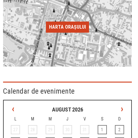
HARTA ORAȘULUI
Calendar de evenimente
‹
›
AUGUST 2026
L
M
M
J
V
S
D
27
28
29
30
31
1
2