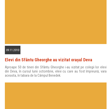
09.11.2010
Elevi din Sfântu Gheorghe au vizitat oraşul Deva
Aproape 50 de tineri din Sfântu Gheorghe i-au vizitat pe colegii lor elevi
din Deva, în cursul lunii octombrie, elevi cu care au fost împreună, vara
aceasta, în tabara de la Câmpul Benedek.