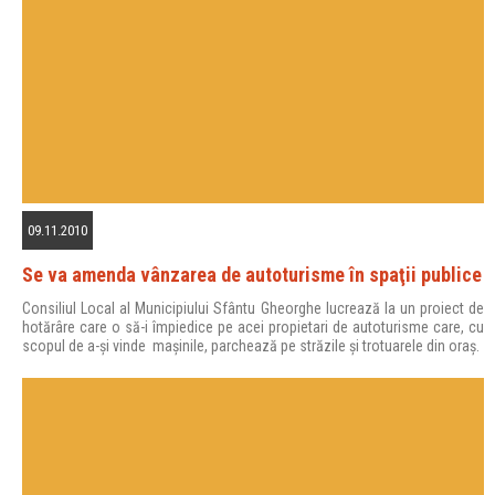
09.11.2010
Se va amenda vânzarea de autoturisme în spaţii publice
Consiliul Local al Municipiului Sfântu Gheorghe lucrează la un proiect de
hotărâre care o să-i împiedice pe acei propietari de autoturisme care, cu
scopul de a-şi vinde maşinile, parchează pe străzile şi trotuarele din oraş.