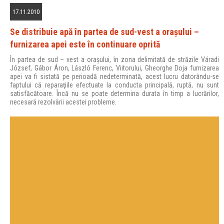
17.11.2010
Se distribuie apă în partea de sud-vest a oraşului –
furnizarea apei este în continuare oprită
În partea de sud – vest a oraşului, în zona delimitată de străzile Váradi
József, Gábor Áron, László Ferenc, Viitorului, Gheorghe Doja furnizarea
apei va fi sistată pe perioadă nedeterminată, acest lucru datorându-se
faptului că reparaţiile efectuate la conducta principală, ruptă, nu sunt
satisfăcătoare. Încă nu se poate determina durata în timp a lucrărilor,
necesară rezolvării acestei probleme.