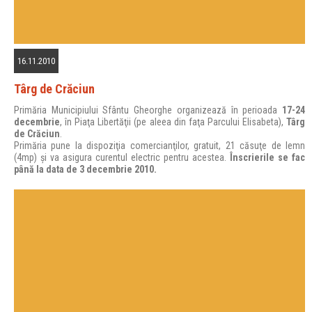
16.11.2010
Târg de Crăciun
Primăria Municipiului Sfântu Gheorghe organizează în perioada
17-24
decembrie
, în Piaţa Libertăţii (pe aleea din faţa Parcului Elisabeta),
Târg
de Crăciun
.
Primăria pune la dispoziţia comercianţilor, gratuit, 21 căsuţe de lemn
(4mp) şi va asigura curentul electric pentru acestea.
Înscrierile se fac
până la data de 3 decembrie 2010.