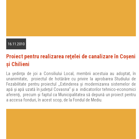
16.11.2010
Proiect pentru realizarea reţelei de canalizare în Coşeni
şi Chilieni
La şedinţa de joi a Consiliului Local, membrii acestuia au adoptat, în
unanimitate, proiectul de hotărâre cu privire la aprobarea Studiului de
Fezabilitate pentru proiectul ,,Extinderea şi modernizarea sistemelor de
apă şi apă uzată în judeţul Covasna” şi a indicatorilor tehnico-economici
aferenţi, precum şi faptul ca Municipalitatea să depună un proiect pentru
a accesa fonduri, în acest scop, de la Fondul de Mediu.