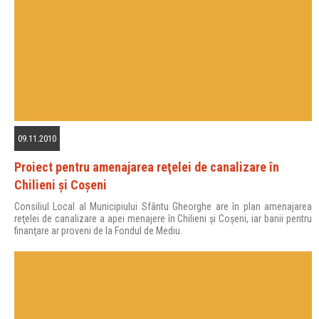
09.11.2010
Proiect pentru amenajarea reţelei de canalizare în
Chilieni şi Coşeni
Consiliul Local al Municipiului Sfântu Gheorghe are în plan amenajarea
reţelei de canalizare a apei menajere în Chilieni şi Coşeni, iar banii pentru
finanţare ar proveni de la Fondul de Mediu.