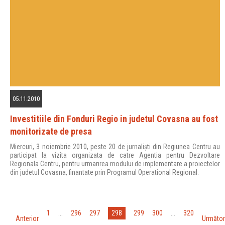
05.11.2010
Investitiile din Fonduri Regio in judetul Covasna au fost
monitorizate de presa
Miercuri, 3 noiembrie 2010, peste 20 de jurnalişti din Regiunea Centru au
participat la vizita organizata de catre Agentia pentru Dezvoltare
Regionala Centru, pentru urmarirea modului de implementare a proiectelor
din judetul Covasna, finantate prin Programul Operational Regional.
«
»
298
1
...
296
297
299
300
...
320
Anterior
Următor