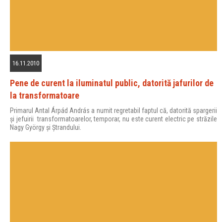
16.11.2010
Pene de curent la iluminatul public, datorită jafurilor de
la transformatoare
Primarul Antal Árpád András a numit regretabil faptul că, datorită spargerii
şi jefuirii transformatoarelor, temporar, nu este curent electric pe străzile
Nagy György şi Ştrandului.