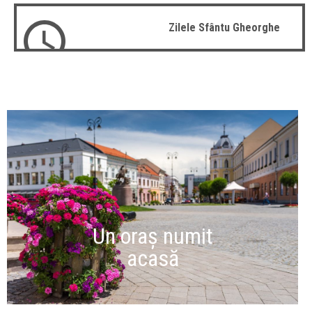
Zilele Sfântu Gheorghe
Un oraș numit
acasă