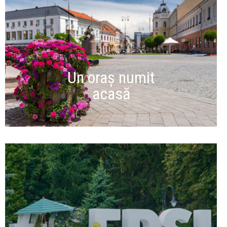
Un oraș numit
acasă