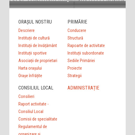
ORAȘUL NOSTRU
PRIMĂRIE
Descriere
Conducere
Instituții de cultură
Structură
Instituții de învățământ
Rapoarte de activitate
Instituții sportive
Instituții subordonate
Asociații de proprietari
Sediile Primăriei
Harta orașului
Proiecte
Orașe înfrățite
Strategii
CONSILIUL LOCAL
ADMINISTRAȚIE
Consilieri
Raport activitate -
Consiliul Local
Comisii de specialitate
Regulamentul de
organizare şi