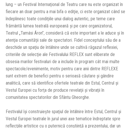
lung – un Festival Internaţional de Teatru care nu este organizat în
fiecare an doar pentru a mai bifa o ediţie, ci este organizat când se
îndeplinesc toate condiţiile unui dialog autentic, pe teme care
frământă lumea teatrală europeană şi pe care organizatorul,
Teatrul „Tamási Áron”, consideră că este important a le aduce şi în
atenţia comunităţii sale de spectatori. Fidel conceptului său de a
deschide un spaţiu de întâlnire unde se cultivă răgazul reflexiei,
criteriile de selecţie ale Festivalului REFLEX sunt eliberate de
obsesia marilor festivaluri de a include în program cât mai multe
spectacole/evenimente, motiv pentru care anii dintre REFLEXE
sunt extrem de benefici pentru o serioasă căutare şi gândire
analitică, care să identifice ofertele teatrale din Estul, Centrul şi
Vestul Europei cu forţa de produce revelaţii şi vibraţii în
comunitatea spectatorilor din Sfântu Gheorghe.
Festivalul îşi construieşte spaţiul de întâlnire între Estul, Centrul şi
Vestul Europei teatrale în jurul unei axe tematice îndreptate spre
reflecţiile artistice cu o puternică conştiinţă a prezentului, dar un