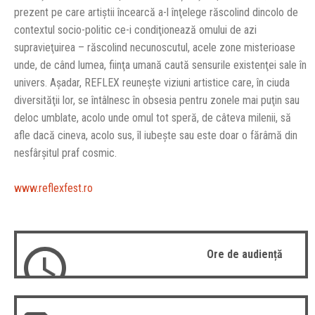
prezent pe care artiştii încearcă a-l înţelege răscolind dincolo de
contextul socio-politic ce-i condiţionează omului de azi
supravieţuirea – răscolind necunoscutul, acele zone misterioase
unde, de când lumea, fiinţa umană caută sensurile existenţei sale în
univers. Aşadar, REFLEX reuneşte viziuni artistice care, în ciuda
diversităţii lor, se întâlnesc în obsesia pentru zonele mai puţin sau
deloc umblate, acolo unde omul tot speră, de câteva milenii, să
afle dacă cineva, acolo sus, îl iubeşte sau este doar o fărâmă din
nesfârşitul praf cosmic.
www.reflexfest.ro
Ore de audiență