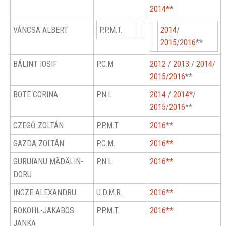
2014**
VÁNCSA ALBERT
P.P.M.T.
2014
/
2015
/
2016
**
BÁLINT IOSIF
P.C.M
2012
/
2013
/
2014
/
2015
/2016
**
BOTE CORINA
P.N.L
2014
/
2014*
/
2015
/
2016
**
CZEGŐ ZOLTÁN
P.P.M.T
2016
**
GAZDA ZOLTÁN
P.C.M.
2016**
GURUIANU MĂDĂLIN-
P.N.L.
2016**
DORU
INCZE ALEXANDRU
U.D.M.R.
2016**
ROKOHL-JAKABOS
P.P.M.T.
2016**
JANKA