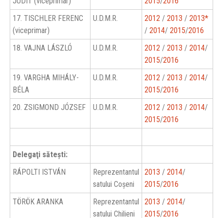
JUDIT (viceprimar)
2015
/
2016
17. TISCHLER FERENC
U.D.M.R.
2012
/
2013
/
2013*
(viceprimar)
/
2014
/
2015
/
2016
18. VAJNA LÁSZLÓ
U.D.M.R.
2012
/
2013
/
2014
/
2015
/
2016
19. VARGHA MIHÁLY-
U.D.M.R.
2012
/
2013
/
2014
/
BÉLA
2015
/
2016
20. ZSIGMOND JÓZSEF
U.D.M.R.
2012
/
2013
/
2014
/
2015
/
2016
Delegaţi săteşti:
RÁPOLTI ISTVÁN
Reprezentantul
2013
/
2014
/
satului Coşeni
2015
/
2016
TÖRÖK ARANKA
Reprezentantul
2013
/
2014
/
satului Chilieni
2015
/
2016