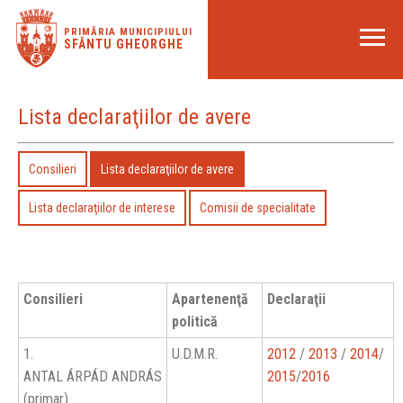
PRIMĂRIA MUNICIPIULUI
SFÂNTU GHEORGHE
Lista declaraţiilor de avere
Consilieri
Lista declaraţiilor de avere
Lista declaraţiilor de interese
Comisii de specialitate
Consilieri
Apartenenţă
Declaraţii
politică
1.
U.D.M.R.
2012
/
2013
/
2014
/
ANTAL ÁRPÁD ANDRÁS
2015
/
2016
(primar)