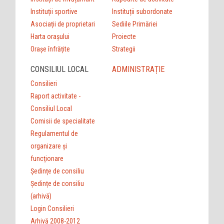
Instituții sportive
Instituții subordonate
Asociații de proprietari
Sediile Primăriei
Harta orașului
Proiecte
Orașe înfrățite
Strategii
CONSILIUL LOCAL
ADMINISTRAȚIE
Consilieri
Raport activitate -
Consiliul Local
Comisii de specialitate
Regulamentul de
organizare şi
funcţionare
Ședințe de consiliu
Ședințe de consiliu
(arhivă)
Login Consilieri
Arhivă 2008-2012