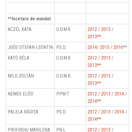
**încetare de mandat
ACZÉL KATA
U.D.M.R.
2012
/
2013
/
2013**
JOÓS STEFAN-LEONTIN
P.S.D.
2014
/
2015
/
2016
**
KATÓ BÉLA
U.D.M.R.
2012
/
2013
/
2013**
MILD ZOLTÁN
U.D.M.R.
2012
/
2013
/
2013**
NEMES ELŐD
P.P.M.T
2012
/
2013
/
2014
/
2014**
PALELA RĂDIŢA
P.S.D.
2012
/
2013
/
2014
/
2014**
PROFIROIU MARILENA
P.N.L.
2012
/
2013
/