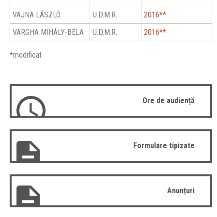
VAJNA LÁSZLÓ
U.D.M.R.
2016**
VARGHA MIHÁLY-BÉLA
U.D.M.R.
2016**
*
modificat
Ore de audiență
Formulare tipizate
Anunțuri