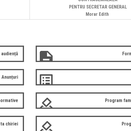
PENTRU SECRETAR GENERAL
Morar Edith
 audiență
Form
Anunțuri
normative
Program fam
ta chiriei
Prog