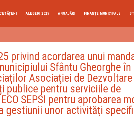
CETĂȚENI
ALEGERI 2025
ANGAJĂRI
FINANȚE MUNICIPALE
ST
 privind acordarea unui mand
municipiului Sfântu Gheorghe în
aților Asociaţiei de Dezvoltare
ți publice pentru serviciile de
or ECO SEPSI pentru aprobarea mo
 gestiunii unor activități specif