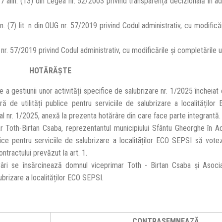
 alin. (13) din Legea nr. 52/2003 privind transparența decizională în adm
lin. (7) lit. n din OUG nr. 57/2019 privind Codul administrativ, cu modifică
OUG nr. 57/2019 privind Codul administrativ, cu modificările și completările u
HOTĂRĂŞTE
a gestiunii unor activități specifice de salubrizare nr. 1/2025 încheiat
ră de utilități publice pentru serviciile de salubrizare a localitățilo
al nr. 1/2025, anexă la prezenta hotărâre din care face parte integrantă.
 Toth-Birtan Csaba, reprezentantul municipiului Sfântu Gheorghe în A
blice pentru serviciile de salubrizare a localitãților ECO SEPSI să vot
tractului prevăzut la art. 1.
âri se însărcinează domnul viceprimar Toth - Birtan Csaba și Asoci
lubrizare a localităților ECO SEPSI.
CONTRASEMNEAZĂ