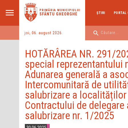
PRIMĂRIA MUNICIPIULUI
ŞTIRI
PORTAL 
SFÂNTU GHEORGHE
joi, 06. august 2026.
HOTĂRÂREA NR. 291/2025
special reprezentantului 
Adunarea generală a asoci
Intercomunitară de utilită
salubrizare a localitățil
Contractului de delegare a
salubrizare nr. 1/2025
30.06.2025