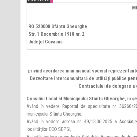
M
RO 520008 Sfântu Gheorghe
Str. 1 Decembrie 1918 nr. 2
Judeţul Covasna
privind acordarea unui mandat special reprezentantu
Dezvoltare Intercomunitară de utilități publice pent
Contractului de delegare a g
Consiliul Local al Municipiului Sfântu Gheorghe, în ș
Având în vedere Raportul de specialitate nr. 36260/20
municipiului Sfântu Gheorghe;
Având în vedere adresa nr. 49/13.06.2025 a Asociaţiei 
localităților ECO SEPSI;
Având în vedere prevederile Statutului Asociației de dezvolt