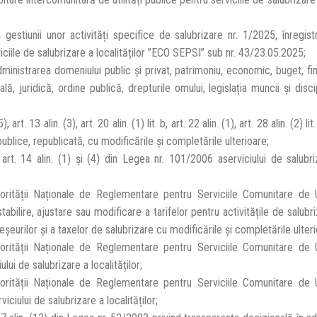
estiunii unor activități specifice de salubrizare nr. 1/2025, înregist
iciile de salubrizare a localităților ”ECO SEPSI” sub nr. 43/23.05.2025;
inistrarea domeniului public și privat, patrimoniu, economic, buget, fina
, juridică, ordine publică, drepturile omului, legislația muncii și discip
rt. 13 alin. (3), art. 20 alin. (1) lit. b, art. 22 alin. (1), art. 28 alin. (2) lit
publice, republicată, cu modificările și completările ulterioare;
 art. 14 alin. (1) și (4) din Legea nr. 101/2006 aserviciului de salubriz
orității Naționale de Reglementare pentru Serviciile Comunitare de Ut
lire, ajustare sau modificare a tarifelor pentru activitățile de salubr
eșeurilor și a taxelor de salubrizare cu modificările și completările ulteri
orității Naționale de Reglementare pentru Serviciile Comunitare de Ut
ui de salubrizare a localităților;
orității Naționale de Reglementare pentru Serviciile Comunitare de Ut
ciului de salubrizare a localităților;