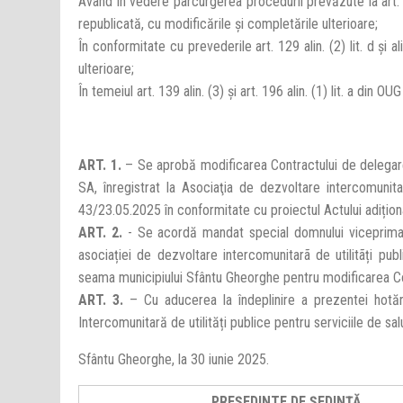
Având în vedere parcurgerea procedurii prevăzute la art. 7
republicată, cu modificările și completările ulterioare;
În conformitate cu prevederile art. 129 alin. (2) lit. d şi a
ulterioare;
În temeiul art. 139 alin. (3) şi art. 196 alin. (1) lit. a din 
ART. 1.
– Se aprobă modificarea Contractului de delegare 
SA, înregistrat la Asociaţia de dezvoltare intercomunita
43/23.05.2025 în conformitate cu proiectul Actului adițion
ART. 2.
- Se acordă mandat special domnului viceprimar
asociației de dezvoltare intercomunitarã de utilitãți pu
seama municipiului Sfântu Gheorghe pentru modificarea Con
ART. 3.
– Cu aducerea la îndeplinire a prezentei hotăr
Intercomunitară de utilități publice pentru serviciile de sa
Sfântu Gheorghe, la 30 iunie 2025.
PREȘEDINTE DE ȘEDINȚĂ