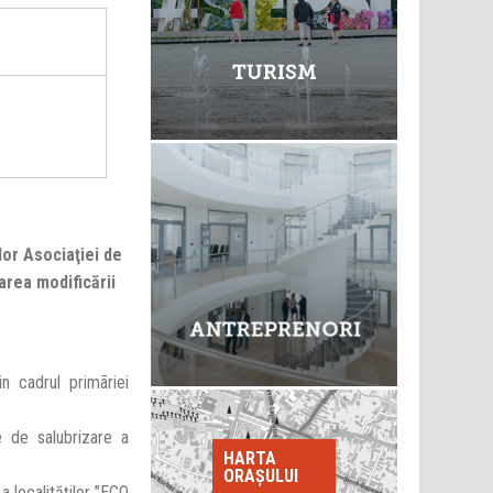
lor Asociaţiei de
area modificării
n cadrul primãriei
e de salubrizare a
HARTA
ORAȘULUI
a localităților ”ECO