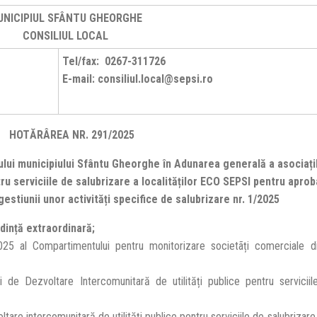
UNICIPIUL SFÂNTU GHEORGHE
CONSILIUL LOCAL
Tel/fax: 0267-311726
E-mail: consiliul.local@sepsi.ro
HOTĂRÂREA NR. 291/2025
lui municipiului Sfântu Gheorghe în Adunarea generală a asociați
ru serviciile de salubrizare a localităților ECO SEPSI pentru aprob
estiunii unor activități specifice de salubrizare nr. 1/2025
edință extraordinară;
25 al Compartimentului pentru monitorizare societãți comerciale di
de Dezvoltare Intercomunitară de utilități publice pentru serviciil
are intercomunitară de utilități publice pentru serviciile de salubrizare 