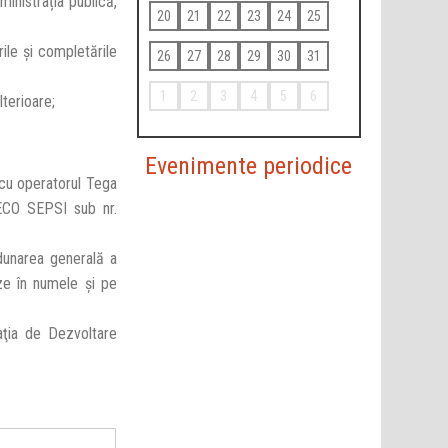
inistrația publică,
20
21
22
23
24
25
rile și completările
26
27
28
29
30
31
1
2
3
4
5
6
lterioare;
Evenimente periodice
 cu operatorul Tega
r ECO SEPSI sub nr.
dunarea generală a
eze în numele și pe
aţia de Dezvoltare