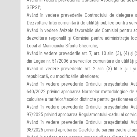
SEPSI”;
Având în vedere prevederile Contractului de delegare a g
Dezvoltare Intercomunitară de utilități publice pentru serv
Având în vedere Avizele favorabile ale Comisiei pentru adm
dezvoltare regională și Comisiei pentru administrație locală
Local al Municipiului Sfântu Gheorghe;
Având în vedere prevederile art. 7, art. 10 alin. (3), (4) și (5), a
din Legea nr. 51/2006 a serviciilor comunitare de utilități 
Având în vedere prevederile art. 2 alin. (3) lit. k și l și
republicată, cu modificările ulterioare;
Având în vedere prevederile Ordinului președintelui Aut
640/2022 privind aprobarea Normelor metodologice de stabi
calculare a tarifelor/taxelor distincte pentru gestionarea d
Având în vedere prevederile Ordinului președintelui Aut
97/2025 privind aprobarea Regulamentului-cadru al serviciul
Având în vedere prevederile Ordinului președintelui Aut
98/2025 privind aprobarea Caietului de sarcini-cadru al servi