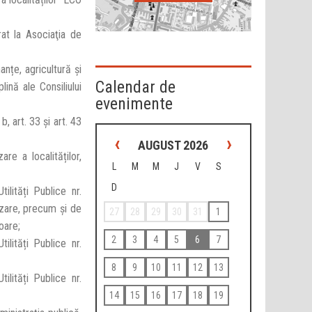
rat la Asociaţia de
nțe, agricultură și
Calendar de
lină ale Consiliului
evenimente
. b, art. 33 și art. 43
‹
›
AUGUST 2026
are a localităților,
L
M
M
J
V
S
D
ilități Publice nr.
izare, precum și de
27
28
29
30
31
1
oare;
2
3
4
5
6
7
ilități Publice nr.
8
9
10
11
12
13
ilități Publice nr.
14
15
16
17
18
19