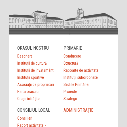
ORAȘUL NOSTRU
PRIMĂRIE
Descriere
Conducere
Instituții de cultură
Structură
Instituții de învățământ
Rapoarte de activitate
Instituții sportive
Instituții subordonate
Asociații de proprietari
Sediile Primăriei
Harta orașului
Proiecte
Orașe înfrățite
Strategii
CONSILIUL LOCAL
ADMINISTRAȚIE
Consilieri
Raport activitate -