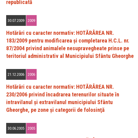
republicată
30.07.2009
2009
Hotărâri cu caracter normativ: HOTĂRÂREA NR.
183/2009 pentru modificarea şi completarea H.C.L. nr.
87/2004 privind animalele nesupravegheate prinse pe
teritoriul administrativ al Municipiului Sfântu Gheorghe
21.12.2006
2006
Hotărâri cu caracter normativ: HOTĂRÂREA NR.
230/2006 privind încadrarea terenurilor situate în
intravilanul şi extravilanul municipiului Sfântu
Gheorghe, pe zone şi categorii de folosinţă
30.06.2005
2005