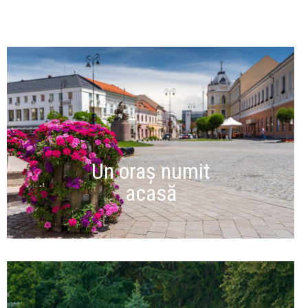
Un oraș numit
acasă