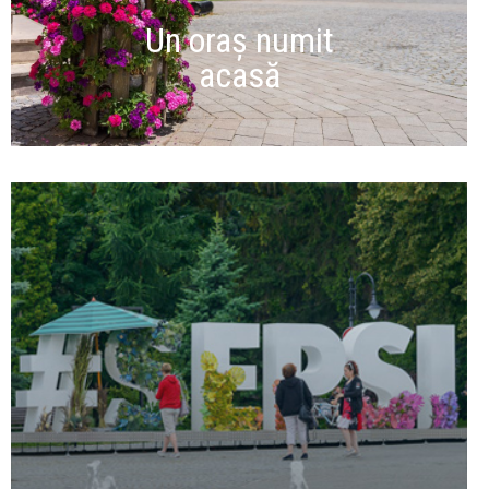
Un oraș numit
acasă