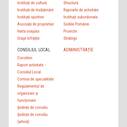
Instituții de cultură
Structură
Instituții de învățământ
Rapoarte de activitate
Instituții sportive
Instituții subordonate
Asociații de proprietari
Sediile Primăriei
Harta orașului
Proiecte
Orașe înfrățite
Strategii
CONSILIUL LOCAL
ADMINISTRAȚIE
Consilieri
Raport activitate -
Consiliul Local
Comisii de specialitate
Regulamentul de
organizare şi
funcţionare
Ședințe de consiliu
Ședințe de consiliu
(arhivă)