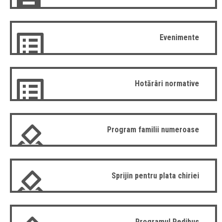
Evenimente
Hotărâri normative
Program familii numeroase
Sprijin pentru plata chiriei
Programul Pedibus