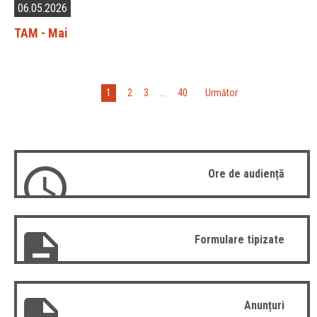
06.05.2026
TAM - Mai
1
2
3
...
40
»
Următor
Ore de audiență
Formulare tipizate
Anunțuri