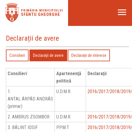
PRIMĂRIA MUNICIPIULUI
SFÂNTU GHEORGHE
Declarații de avere
Consilieri
Declarații de avere
Declarații de interese
Consilieri
Apartenenţă
Declaraţii
politică
1.
U.D.M.R.
2016
/
2017
/
2018
/
2019
ANTAL ÁRPÁD ANDRÁS
(primar)
2. AMBRUS ZSOMBOR
U.D.M.R.
2016
/
2017
/
2018
/
2019
3. BÁLINT IOSIF
P.P.M.T
2016
/
2017
/
2018
/
2019