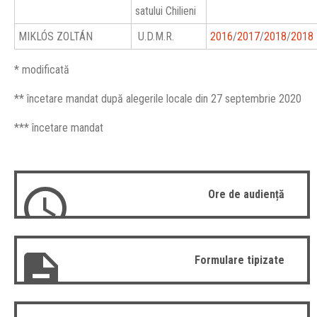
satului Chilieni
MIKLÓS ZOLTÁN
U.D.M.R.
2016
/
2017
/
2018
/
2018
* modificată
** încetare mandat după alegerile locale din 27 septembrie 2020
*** încetare mandat
Ore de audiență
Formulare tipizate