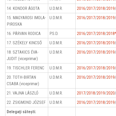
14. KONDOR ÁGOTA
U.D.M.R.
2016
/
2017
/
2018
/
2019
15. MAGYAROSI IMOLA-
U.D.M.R.
2016
/
2017
/
2018
/
2019
PIROSKA
16. PÂRVAN RODICA
P.S.D.
2016
/
2017
/
2018
/
2018
17. SZÉKELY KINCSŐ
U.D.M.R.
2016
/
2017
/
2018
/2019
18. SZTAKICS ÉVA-
U.D.M.R.
2016
/
2017
/
2018
/
2019
JUDIT (viceprimar)
19. TISCHLER FERENC
U.D.M.R.
2016
/
2017
/
2018
/
2019
20. TOTH-BIRTAN
U.D.M.R.
2016
/
2017
/
2018
/
2019
CSABA (viceprimar)
21. VAJNA LÁSZLÓ
U.D.M.R.
2017
/
2018
/
2019
/
2020
22. ZSIGMOND JÓZSEF
U.D.M.R.
2016
/
2017
/
2018
/
2019
Delegaţi săteşti: