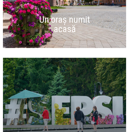
Un oraș numit
acasă