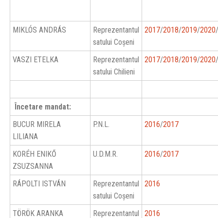
MIKLÓS ANDRÁS
Reprezentantul
2017
/
2018
/
2019
/
2020
satului Coşeni
VASZI ETELKA
Reprezentantul
2017
/
2018
/
2019
/
2020
satului Chilieni
Încetare mandat:
BUCUR MIRELA
P.N.L.
2016
/
2017
LILIANA
KORÉH ENIKŐ
U.D.M.R.
2016
/
2017
ZSUZSANNA
RÁPOLTI ISTVÁN
Reprezentantul
2016
satului Coşeni
TÖRÖK ARANKA
Reprezentantul
2016