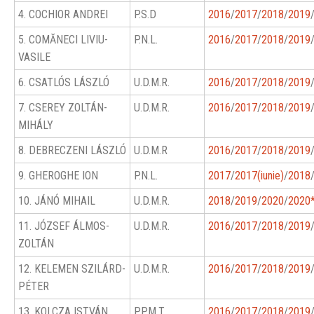
4. COCHIOR ANDREI
P.S.D
2016
/
2017
/
2018
/
2019
5. COMĂNECI LIVIU-
P.N.L.
2016
/
2017
/
2018
/
2019
VASILE
6. CSATLÓS LÁSZLÓ
U.D.M.R.
2016
/
2017
/
2018
/
2019
7. CSEREY ZOLTÁN-
U.D.M.R.
2016
/
2017
/
2018
/
2019
MIHÁLY
8. DEBRECZENI LÁSZLÓ
U.D.M.R
2016
/
2017
/
2018
/
2019
9. GHEROGHE ION
P.N.L.
2017
/
2017(iunie)
/
2018
10. JÁNÓ MIHAIL
U.D.M.R.
2018
/
2019
/
2020
/
2020
11. JÓZSEF ÁLMOS-
U.D.M.R.
2016
/
2017
/
2018
/
2019
ZOLTÁN
12. KELEMEN SZILÁRD-
U.D.M.R.
2016
/
2017
/
2018
/
2019
PÉTER
13. KOLCZA ISTVÁN
P.P.M.T.
2016
/
2017
/
2018
/
2019