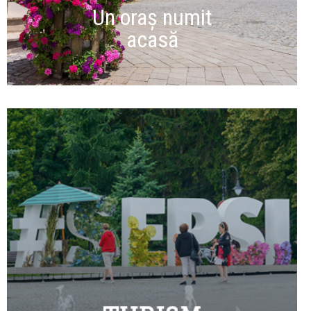
Un oraș numit
acasă