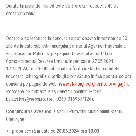
Durata timpului de muncă este de 8 ore/zi, respectiv 40 de
ore/săptămână
Dosarele de înscriere la concurs se pot depune în termen de 20
zile de la data publicării anunțului pe site-ul Agenţiei Naţionale a
Funcţionarilor Publici și pe pagina de web al autorității la
Compartimentul Resurse Umane, în perioada: 27.05.2024 -
17.06.2024, ora 16.00. Informaţii referitoare la documentele
necesare, bibliografia şi atribuțiile prevăzute în fișa postului se pot
consulta pe pagina de web:
www.sfantugheorgheinfo.ro/Angajări
.
Persoana de contact: Kiss Balázs Consilier, e-mail:
balazs.kiss@sepsi.ro. (tel.: 0267-316957/126).
Concursul va avea loc
la sediul Primăriei Municipiului Sfântu
Gheorghe:
proba scrisă în data de
28.06.2024
, ora
10.00