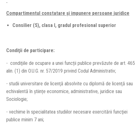
Compartimentul constatare și impunere persoane juridice
Consilier (S), clasa I, gradul profesional superior
Condiţii de participare:
- condiţiile de ocupare a unei funcții publice prevăzute de art. 465
alin. (1) din O.U.G. nr. 57/2019 privind Codul Administrativ;
- studii universitare de licenţă absolvite cu diplomă de licenţă sau
echivalentă în științe economice, administrative, juridice sau
Sociologie;
- vechime în specialitatea studiilor necesare exercitării funcţiei
publice minim 7 ani;