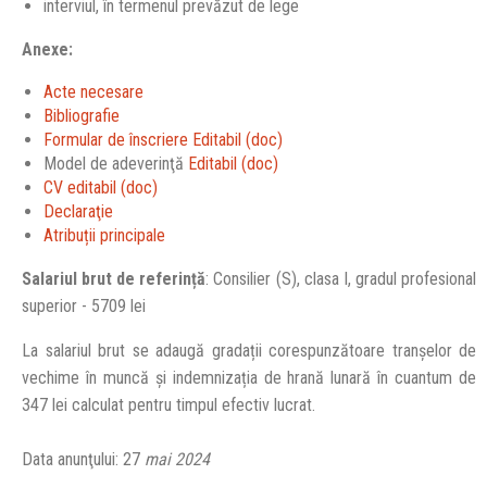
interviul, în termenul prevăzut de lege
Anexe:
Acte necesare
Bibliografie
Formular de înscriere Editabil (doc)
Model de adeverinţă
Editabil (doc)
CV editabil (doc)
Declaraţie
Atribuții principale
Salariul brut de referință
: Consilier (S), clasa I, gradul profesional
superior - 5709 lei
La salariul brut se adaugă gradații corespunzătoare tranșelor de
vechime în muncă și indemnizația de hrană lunară în cuantum de
347 lei calculat pentru timpul efectiv lucrat.
Data anunţului: 27
mai 2024