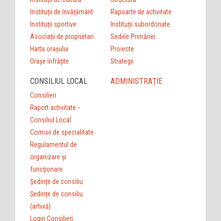
Instituții de învățământ
Rapoarte de activitate
Instituții sportive
Instituții subordonate
Asociații de proprietari
Sediile Primăriei
Harta orașului
Proiecte
Orașe înfrățite
Strategii
CONSILIUL LOCAL
ADMINISTRAȚIE
Consilieri
Raport activitate -
Consiliul Local
Comisii de specialitate
Regulamentul de
organizare şi
funcţionare
Ședințe de consiliu
Ședințe de consiliu
(arhivă)
Login Consilieri