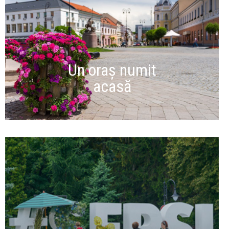
Un oraș numit
acasă