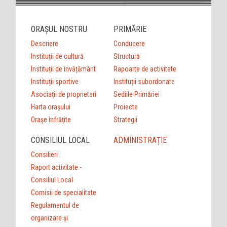
ORAȘUL NOSTRU
PRIMĂRIE
Descriere
Conducere
Instituții de cultură
Structură
Instituții de învățământ
Rapoarte de activitate
Instituții sportive
Instituții subordonate
Asociații de proprietari
Sediile Primăriei
Harta orașului
Proiecte
Orașe înfrățite
Strategii
CONSILIUL LOCAL
ADMINISTRAȚIE
Consilieri
Raport activitate -
Consiliul Local
Comisii de specialitate
Regulamentul de
organizare şi