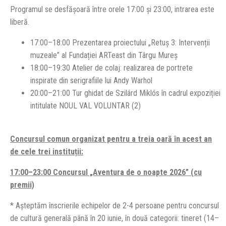
Programul se desfășoară între orele 17:00 și 23:00, intrarea este
liberă.
17:00–18:00 Prezentarea proiectului „Retuș 3: Intervenții
muzeale” al Fundației ARTeast din Târgu Mureș
18:00–19:30 Atelier de colaj: realizarea de portrete
inspirate din serigrafiile lui Andy Warhol
20:00–21:00 Tur ghidat de Szilárd Miklós în cadrul expoziției
intitulate NOUL VAL VOLUNTAR (2)
Concursul comun organizat pentru a treia oară în acest an
de cele trei instituții:
17:00–23:00 Concursul „Aventura de o noapte 2026” (cu
premii)
* Așteptăm înscrierile echipelor de 2-4 persoane pentru concursul
de cultură generală până în 20 iunie, în două categorii: tineret (14–