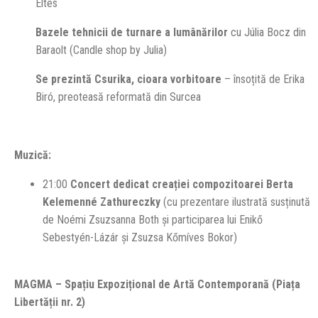
Éltes
Bazele tehnicii de turnare a lumânărilor
cu Júlia Bocz din
Baraolt (Candle shop by Julia)
Se prezintă Csurika, cio
ara vorbitoare
– însoțită de Erika
Biró, preoteasă reformată din Surcea
Muzică:
21:00
Concert dedicat creației compozitoarei Berta
Kelemenné Zathureczky
(cu prezentare ilustrată susținută
de Noémi Zsuzsanna Both și participarea lui Enikő
Sebestyén-Lázár și Zsuzsa Kőmíves Bokor)
MAGMA – Spațiu Expozițional de Artă Contemporană (Piața
Libertății nr. 2)