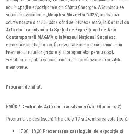
nou în spațiile expoziționale din Sfântu Gheorghe. Alăturându-se
seriei de evenimente „
Noaptea Muzeelor 2026
”, în cea mai
scurtă noapte a anului, până când se întunecă afară, la
Centrul de
Artă din Transilvania
, la
Spațiul de Expozițional de Artă
Contemporană MAGMA
și la
Muzeul Național Secuiesc
,
expozițiile instituțiilor vor fi prezentate într-o nouă lumină. Prin
intermediul tururilor ghidate și al programelor pentru copii,
vizitatorii vor putea să cunoască mai în profunzime expozițiile
menționate.
Program detaliat:
EMŰK / Centrul de Artă din Transilvania (str. Oltului nr. 2)
Programul se desfășoară între orele 17 și 24, intrarea este liberă.
17:00–18:00
Prezentarea catalogului de expoziție și