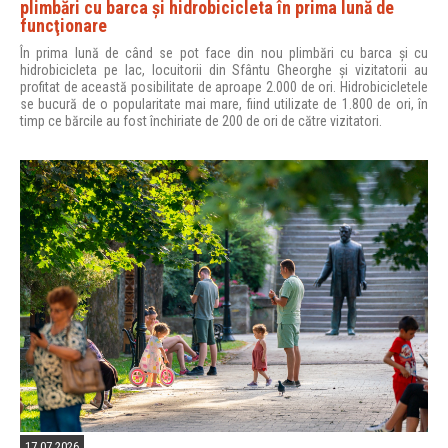
plimbări cu barca şi hidrobicicleta în prima lună de
funcţionare
În prima lună de când se pot face din nou plimbări cu barca și cu
hidrobicicleta pe lac, locuitorii din Sfântu Gheorghe și vizitatorii au
profitat de această posibilitate de aproape 2.000 de ori. Hidrobicicletele
se bucură de o popularitate mai mare, fiind utilizate de 1.800 de ori, în
timp ce bărcile au fost închiriate de 200 de ori de către vizitatori.
17.07.2026