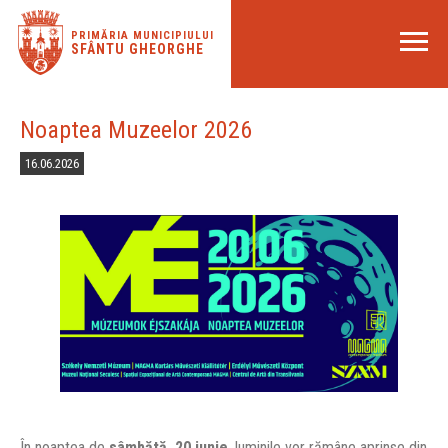
PRIMĂRIA MUNICIPIULUI
SFÂNTU GHEORGHE
Noaptea Muzeelor 2026
16.06.2026
În noaptea de
sâmbătă, 20 iunie
, luminile vor rămâne aprinse din