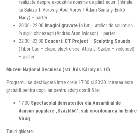
realizate despre expozițiile noastre de până acum (filmele
lui Balázs T. Vörös și Ábel Vörös / Ádám Sánta și Enikő
Nagy) – parter
20:00–22:00
Imagini gravate în lut
– atelier de sculptură
în sigilii chinezești (András Áron Ivácson) – parter
22:30–23:30
Concert: CT Project – Sculpting Sounds
(Tibor Cári – clape, electronice, Attila J. Szabo – violoncel)
– parter
Muzeul Național Secuiesc (str. Kós Károly nr. 10)
Programul se desfășoară între orele 17:00 și 23:30. Intrarea este
gratuită pentru copii, iar pentru adulți costă 5 lei.
17:00
Spectacolul dansatorilor din Ansamblul de
dansuri populare „Százlábú”, sub coordonarea lui Endre
Virág
Tururi ghidate: