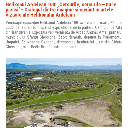
Helikonul Ardelean 100: „Cercurile, cercurile – nu le
părăsi”– Dialogul dintre imagine și cuvânt în artele
vizuale ale Helikonului Ardelean
Vernisajul expoziției Helikonul Ardelean 100 va avea loc marți, 21 iulie
2026, de la ora 16, în spațiul expozițional de la parterul Centrului de Artă
din Transilvania. Expoziția va fi vernisată de Árpád András Antal, primarul
municipiului Sfântu Gheorghe, Zsolt Németh, deputat în Parlamentul
Ungariei, Zsuzsanna Szebeni, directoarea Institutului Liszt din Sfântu
Gheorghe, și dr. Beáta Bordás, istoric de artă.