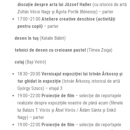
discuție despre arta lui József Haller
(cu istoricii de artă
Zoltán Vécsi Nagy și Ágota Portik Blénessy) – parter
17:00–21:00
Ateliere creative deschise (activități
pentru copii)
– parter
desen în tuș
(Katalin Bálint)
tehnici de desen cu creioane pastel
(Tímea Zsiga)
colaj
(Baji Vetró)
18:30–20:00
Vernisajul expoziției lui István Árkossy și
tur ghidat în expoziție
(István Árkossy, istoricul de artă
György Szücs) – etajul 3
19:00–22:00
Proiecție de film
– selecție din reportajele
realizate despre expozițiile noastre de până acum (filmele
lui Balázs T. Vörös și Ábel Vörös / Ádám Sánta și Enikő
Nagy) – parter
19:00–22:00
Proiecție de film
– selecție din reportajele