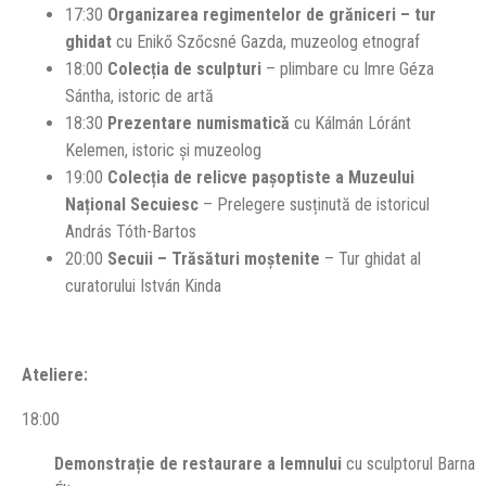
17:30
Organizarea regimentelor de grăniceri – tur
ghidat
cu Enikő Szőcsné Gazda, muzeolog etnograf
18:00
Colecția de sculpturi
– plimbare cu Imre Géza
Sántha, istoric de artă
18:30
Prezentare numismatică
cu Kálmán Lóránt
Kelemen, istoric și muzeolog
19:00
Colecția de relicve pașoptiste a Muzeului
Național Secuiesc
– Prelegere susținută de istoricul
András Tóth-Bartos
20:00
Secuii – T
răsături moștenite
– Tur ghidat al
curatorului István Kinda
Ateliere:
18:00
Demonstrație de restaurare a lemnului
cu sculptorul Barna