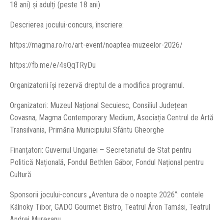
18 ani) și adulți (peste 18 ani)
Descrierea jocului-concurs, înscriere:
https://magma.ro/ro/art-event/noaptea-muzeelor-2026/
https://fb.me/e/4sQqTRyDu
Organizatorii își rezervă dreptul de a modifica programul.
Organizatori: Muzeul Național Secuiesc, Consiliul Județean
Covasna, Magma Contemporary Medium, Asociația Centrul de Artă
Transilvania, Primăria Municipiului Sfântu Gheorghe
Finanțatori: Guvernul Ungariei – Secretariatul de Stat pentru
Politică Națională, Fondul Bethlen Gábor, Fondul Național pentru
Cultură
Sponsorii jocului-concurs „Aventura de o noapte 2026”: contele
Kálnoky Tibor, GADO Gourmet Bistro, Teatrul Áron Tamási, Teatrul
Andrei Mureșanu