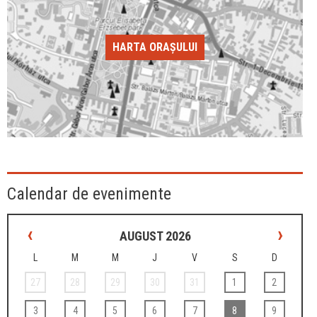
HARTA ORAȘULUI
Calendar de evenimente
‹
›
AUGUST 2026
L
M
M
J
V
S
D
27
28
29
30
31
1
2
3
4
5
6
7
8
9