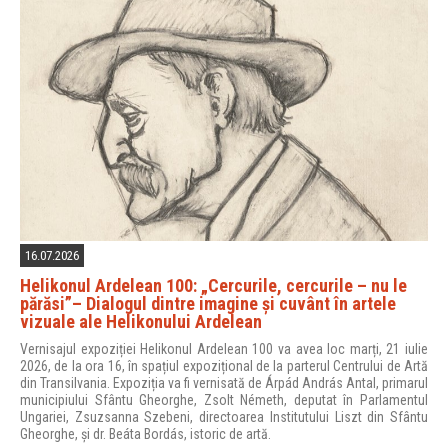
16.07.2026
Helikonul Ardelean 100: „Cercurile, cercurile – nu le
părăsi”– Dialogul dintre imagine și cuvânt în artele
vizuale ale Helikonului Ardelean
Vernisajul expoziției Helikonul Ardelean 100 va avea loc marți, 21 iulie
2026, de la ora 16, în spațiul expozițional de la parterul Centrului de Artă
din Transilvania. Expoziția va fi vernisată de Árpád András Antal, primarul
municipiului Sfântu Gheorghe, Zsolt Németh, deputat în Parlamentul
Ungariei, Zsuzsanna Szebeni, directoarea Institutului Liszt din Sfântu
Gheorghe, și dr. Beáta Bordás, istoric de artă.