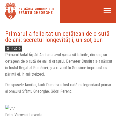
PRIMĂRIA MUNICIPIULUI
SFÂNTU GHEORGHE
Primarul a felicitat un cetăţean de o sută
de ani: secretul longevităţii, un soţ bun
03.11.2010
Primarul Antal Árpád András a avut şansa să felicite, din nou, un
cetăţean de o sută de ani, al oraşului. Demeter Dumitra s-a născut
în fostul Regat al României, şi a revenit în Secuime împreună cu
părinţii ei, în anii treizeci.
Din spusele familiei, tanti Dumitra a fost rudă cu legendarul primar
al oraşului Sfântu Gheorghe, Gödri Ferenc.
Foto: Vargyasi Levente