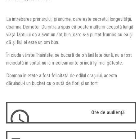
La întrebarea primarului, şi anume, care este secretul longevităţii,
doamna Demeter Dumitra a spus că poate mulţumi această lungă
viaţă faptului că a avut un soţ bun, care s-a purtat frumos cu ea şi
că şi fiul ei este un om bun.
În ciuda vârstei înaintate, se bucură de o sănătate bună, nu a fost
niciodată în spital, nu ia medicamente şi încă îşi mai găteşte.
Doamna în etate a fost felicitată de edilul oraşului, acesta
dăruindu-i un buchet cu o sută de flori şi un tort.
Ore de audiență