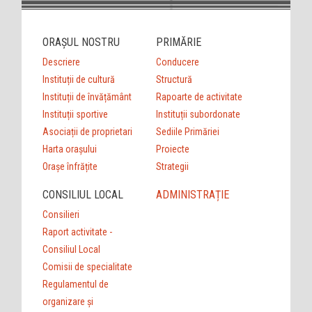
ORAȘUL NOSTRU
PRIMĂRIE
Descriere
Conducere
Instituții de cultură
Structură
Instituții de învățământ
Rapoarte de activitate
Instituții sportive
Instituții subordonate
Asociații de proprietari
Sediile Primăriei
Harta orașului
Proiecte
Orașe înfrățite
Strategii
CONSILIUL LOCAL
ADMINISTRAȚIE
Consilieri
Raport activitate -
Consiliul Local
Comisii de specialitate
Regulamentul de
organizare şi