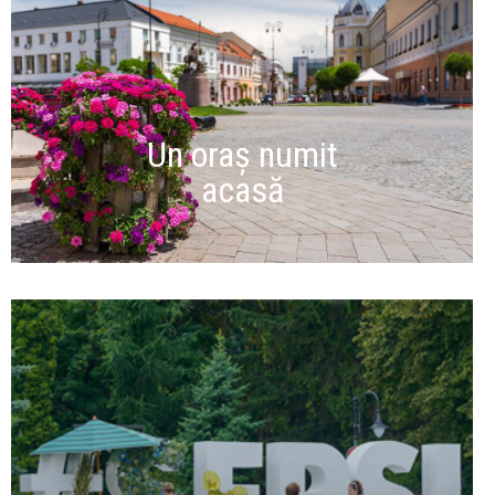
Un oraș numit
acasă