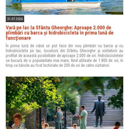
31.07.2026
Vară pe lac la Sfântu Gheorghe: Aproape 2.000 de
plimbări cu barca şi hidrobicicleta în prima lună de
funcţionare
În prima lună de când se pot face din nou plimbări cu barca și cu
hidrobicicleta pe lac, locuitorii din Sfântu Gheorghe și vizitatorii au
profitat de această posibilitate de aproape 2.000 de ori. Hidrobicicletele
se bucură de o popularitate mai mare, fiind utilizate de 1.800 de ori, în
timp ce bărcile au fost închiriate de 200 de ori de către vizitatori.