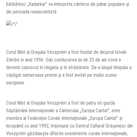
bărbătesc „Kadarkar” va interpreta cântece de pahar populare şi
din perioada renascentistă.
Corul Mixt al Oraşului Veszprém a fost fondat de dirijorul István
Zámbó în anul 1956. Sub conducerea lui de 25 de ani corul a
devenit cunoscut în Ungaria şi în străinătate. De-a lungul timpului a
câştigat numeroase premii şi a fost invitat pe multe scene
europene.
Corul Mixt al Oraşului Veszprém a fost de patru ori gazda
Săptămânii Internaţionale a Cântecului „Europa Cantat”, este
membru al Federaţiei Corale Internaţionale „Europa Cantat” şi
începând cu anul 1992, împreună cu Centrul Cultural Orăşenesc din
Veszprém găzduieşte diferite evenimente corale internaţionale,