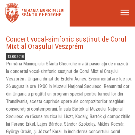
PRIMĂRIA MUNICIPIULUI
SFÂNTU GHEORGHE
Concert vocal-simfonic susţinut de Corul
Mixt al Oraşului Veszprém
13.08.2010
Primăria Municipiului Sfântu Gheorghe invită pasionaţii de muzică
la concertul vocal-simfonic susţinut de Corul Mixt al Oraşului
Veszprém, Ungaria dirijat de Erdélyi Ágnes. Evenimentul are loc joi,
26 august la ora 19:00 în Muzeul Naţional Secuiesc. Renumitul cor
din Ungaria a pregătit un program special pentru turneul lor din
Transilvania, acesta cuprinde opere ale compozitorilor maghiari
consacraţi şi contemporani. În sala Bartók al Muzeului Naţional
Secuiesc va răsuna muzica lui Liszt, Kodály, Bartók şi compoziţiile
lui Ferenc Erkel, Lajos Bárdos, Sándor Szokolay, Miklós Kocsár,
György Orbán, şi József Karai. În închiderea concertului corul