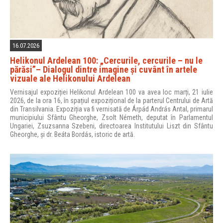
16.07.2026
Helikonul Ardelean 100: „Cercurile, cercurile – nu le
părăsi”– Dialogul dintre imagine și cuvânt în artele
vizuale ale Helikonului Ardelean
Vernisajul expoziției Helikonul Ardelean 100 va avea loc marți, 21 iulie
2026, de la ora 16, în spațiul expozițional de la parterul Centrului de Artă
din Transilvania. Expoziția va fi vernisată de Árpád András Antal, primarul
municipiului Sfântu Gheorghe, Zsolt Németh, deputat în Parlamentul
Ungariei, Zsuzsanna Szebeni, directoarea Institutului Liszt din Sfântu
Gheorghe, și dr. Beáta Bordás, istoric de artă.