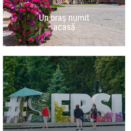
Un oraș numit
acasă