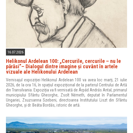
16.07.2026
Helikonul Ardelean 100: „Cercurile, cercurile – nu le
părăsi”– Dialogul dintre imagine și cuvânt în artele
vizuale ale Helikonului Ardelean
Vernisajul expoziției Helikonul Ardelean 100 va avea loc marți, 21 iulie
2026, de la ora 16, în spațiul expozițional de la parterul Centrului de Artă
din Transilvania. Expoziția va fi vernisată de Árpád András Antal, primarul
municipiului Sfântu Gheorghe, Zsolt Németh, deputat în Parlamentul
Ungariei, Zsuzsanna Szebeni, directoarea Institutului Liszt din Sfântu
Gheorghe, și dr. Beáta Bordás, istoric de artă.