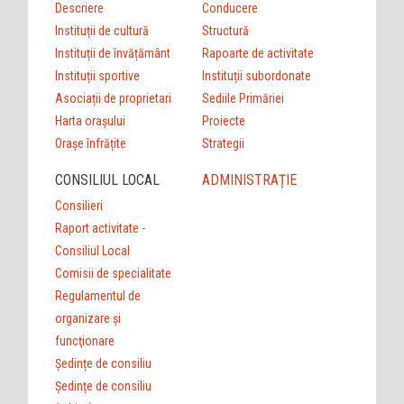
Descriere
Conducere
Instituții de cultură
Structură
Instituții de învățământ
Rapoarte de activitate
Instituții sportive
Instituții subordonate
Asociații de proprietari
Sediile Primăriei
Harta orașului
Proiecte
Orașe înfrățite
Strategii
CONSILIUL LOCAL
ADMINISTRAȚIE
Consilieri
Raport activitate -
Consiliul Local
Comisii de specialitate
Regulamentul de
organizare şi
funcţionare
Ședințe de consiliu
Ședințe de consiliu