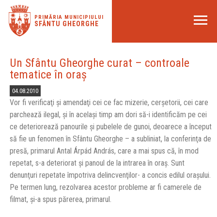
PRIMĂRIA MUNICIPIULUI
SFÂNTU GHEORGHE
Un Sfântu Gheorghe curat – controale
tematice în oraş
04.08.2010
Vor fi verificaţi şi amendaţi cei ce fac mizerie, cerşetorii, cei care
parchează ilegal, şi în acelaşi timp am dori să-i identificăm pe cei
ce deteriorează panourile şi pubelele de gunoi, deoarece a început
să fie un fenomen în Sfântu Gheorghe – a subliniat, la conferinţa de
presă, primarul Antal Árpád András, care a mai spus că, în mod
repetat, s-a deteriorat şi panoul de la intrarea în oraş. Sunt
denunţuri repetate împotriva delincvenţilor- a concis edilul oraşului.
Pe termen lung, rezolvarea acestor probleme ar fi camerele de
filmat, şi-a spus părerea, primarul.