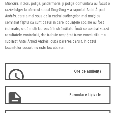
Miercuri, în zori, poliţia, jandarmeria şi poliţia comunitară au făcut o
razie-fulger la căminul social Sing-Sing – a raportat Antal Árpád
András, care a mai spus că în cadrul audienţelor, mai mulţi au
semnalat faptul că sunt cazuri în care locuinţele sociale au fost
închiriate, şi că mulţi lucrează în străinătate. Încă se centralizează
rezultatele controlului, dar trebuie neapărat trase concluziile – a
subliniat Antal Árpád András, după părerea căruia, în cazul
locuinţelor sociale nu este loc abuzuri.
Ore de audiență
Formulare tipizate