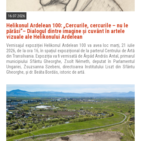
16.07.2026
Helikonul Ardelean 100: „Cercurile, cercurile – nu le
părăsi”– Dialogul dintre imagine și cuvânt în artele
vizuale ale Helikonului Ardelean
Vernisajul expoziției Helikonul Ardelean 100 va avea loc marți, 21 iulie
2026, de la ora 16, în spațiul expozițional de la parterul Centrului de Artă
din Transilvania. Expoziția va fi vernisată de Árpád András Antal, primarul
municipiului Sfântu Gheorghe, Zsolt Németh, deputat în Parlamentul
Ungariei, Zsuzsanna Szebeni, directoarea Institutului Liszt din Sfântu
Gheorghe, și dr. Beáta Bordás, istoric de artă.