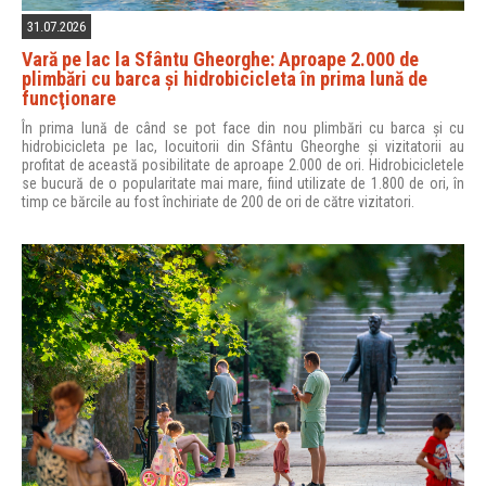
31.07.2026
Vară pe lac la Sfântu Gheorghe: Aproape 2.000 de
plimbări cu barca şi hidrobicicleta în prima lună de
funcţionare
În prima lună de când se pot face din nou plimbări cu barca și cu
hidrobicicleta pe lac, locuitorii din Sfântu Gheorghe și vizitatorii au
profitat de această posibilitate de aproape 2.000 de ori. Hidrobicicletele
se bucură de o popularitate mai mare, fiind utilizate de 1.800 de ori, în
timp ce bărcile au fost închiriate de 200 de ori de către vizitatori.