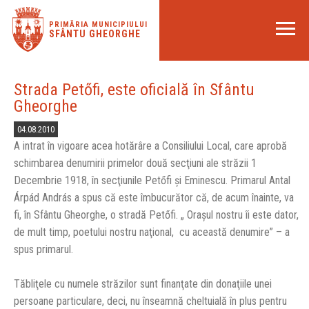
PRIMĂRIA MUNICIPIULUI
SFÂNTU GHEORGHE
Strada Petőfi, este oficială în Sfântu
Gheorghe
04.08.2010
A intrat în vigoare acea hotărâre a Consiliului Local, care aprobă
schimbarea denumirii primelor două secţiuni ale străzii 1
Decembrie 1918, în secţiunile Petőfi şi Eminescu. Primarul Antal
Árpád András a spus că este îmbucurător că, de acum înainte, va
fi, în Sfântu Gheorghe, o stradă Petőfi. „ Oraşul nostru îi este dator,
de mult timp, poetului nostru naţional, cu această denumire” – a
spus primarul.
Tăbliţele cu numele străzilor sunt finanţate din donaţiile unei
persoane particulare, deci, nu înseamnă cheltuială în plus pentru