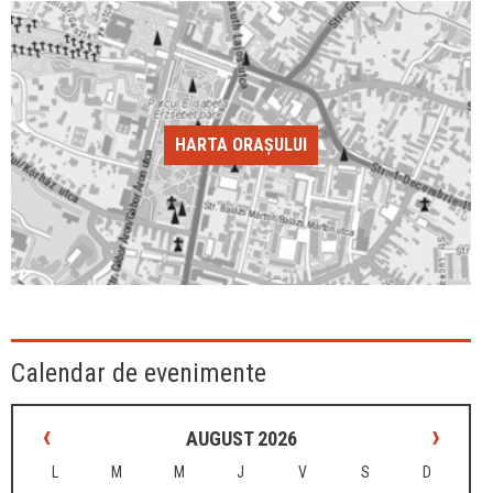
HARTA ORAȘULUI
Calendar de evenimente
‹
›
AUGUST 2026
L
M
M
J
V
S
D