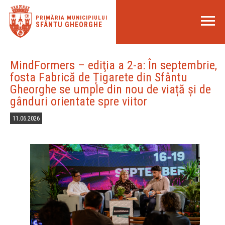
PRIMĂRIA MUNICIPIULUI
SFÂNTU GHEORGHE
MindFormers – ediţia a 2-a: În septembrie,
fosta Fabrică de Țigarete din Sfântu
Gheorghe se umple din nou de viață și de
gânduri orientate spre viitor
11.06.2026