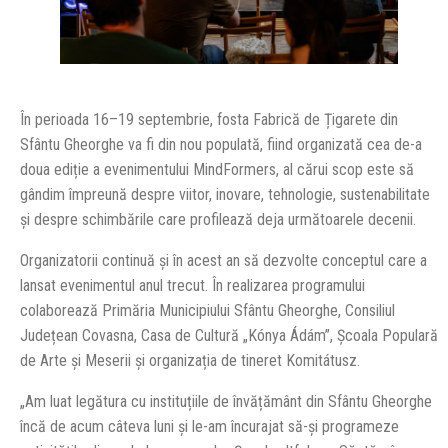
În perioada 16–19 septembrie, fosta Fabrică de Țigarete din
Sfântu Gheorghe va fi din nou populată, fiind organizată cea de-a
doua ediție a evenimentului MindFormers, al cărui scop este să
gândim împreună despre viitor, inovare, tehnologie, sustenabilitate
și despre schimbările care profilează deja următoarele decenii.
Organizatorii continuă și în acest an să dezvolte conceptul care a
lansat evenimentul anul trecut. În realizarea programului
colaborează Primăria Municipiului Sfântu Gheorghe, Consiliul
Județean Covasna, Casa de Cultură „Kónya Ádám”, Școala Populară
de Arte și Meserii și organizația de tineret Komitátusz.
„Am luat legătura cu instituțiile de învățământ din Sfântu Gheorghe
încă de acum câteva luni și le-am încurajat să-și programeze