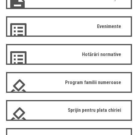
Evenimente
Hotărâri normative
Program familii numeroase
Sprijin pentru plata chiriei