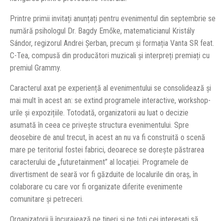
Printre primii invitați anunțați pentru evenimentul din septembrie se
numără psihologul Dr. Bagdy Emőke, matematicianul Kristály
Sándor, regizorul Andrei Șerban, precum și formația Vanta SR feat.
C-Tea, compusă din producători muzicali și interpreți premiați cu
premiul Grammy.
Caracterul axat pe experiență al evenimentului se consolidează și
mai mult în acest an: se extind programele interactive, workshop-
urile și expozițiile. Totodată, organizatorii au luat o decizie
asumată în ceea ce privește structura evenimentului. Spre
deosebire de anul trecut, în acest an nu va fi construită o scenă
mare pe teritoriul fostei fabrici, deoarece se dorește păstrarea
caracterului de „futuretainment” al locației. Programele de
divertisment de seară vor fi găzduite de localurile din oraș, în
colaborare cu care vor fi organizate diferite evenimente
comunitare și petreceri.
Organizatorii îi încurajează pe tineri și pe toți cei interesați să