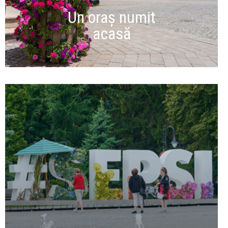
Un oraș numit
acasă