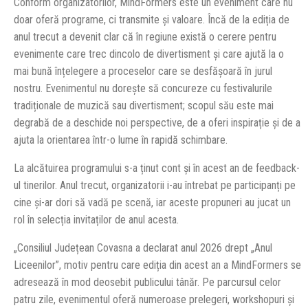
Conform organizatorilor, MindFormers este un eveniment care nu
doar oferă programe, ci transmite și valoare. Încă de la ediția de
anul trecut a devenit clar că în regiune există o cerere pentru
evenimente care trec dincolo de divertisment și care ajută la o
mai bună înțelegere a proceselor care se desfășoară în jurul
nostru. Evenimentul nu dorește să concureze cu festivalurile
tradiționale de muzică sau divertisment; scopul său este mai
degrabă de a deschide noi perspective, de a oferi inspirație și de a
ajuta la orientarea într-o lume în rapidă schimbare.
La alcătuirea programului s-a ținut cont și în acest an de feedback-
ul tinerilor. Anul trecut, organizatorii i-au întrebat pe participanți pe
cine și-ar dori să vadă pe scenă, iar aceste propuneri au jucat un
rol în selecția invitaților de anul acesta.
„Consiliul Județean Covasna a declarat anul 2026 drept „Anul
Liceenilor”, motiv pentru care ediția din acest an a MindFormers se
adresează în mod deosebit publicului tânăr. Pe parcursul celor
patru zile, evenimentul oferă numeroase prelegeri, workshopuri și