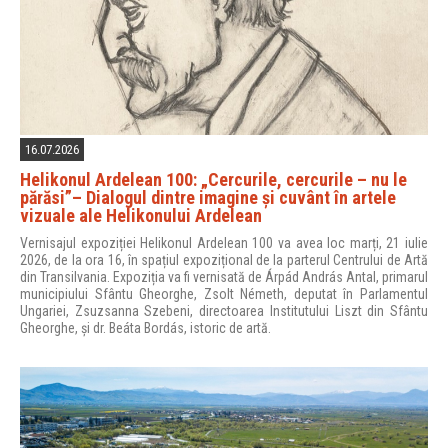
16.07.2026
Helikonul Ardelean 100: „Cercurile, cercurile – nu le
părăsi”– Dialogul dintre imagine și cuvânt în artele
vizuale ale Helikonului Ardelean
Vernisajul expoziției Helikonul Ardelean 100 va avea loc marți, 21 iulie
2026, de la ora 16, în spațiul expozițional de la parterul Centrului de Artă
din Transilvania. Expoziția va fi vernisată de Árpád András Antal, primarul
municipiului Sfântu Gheorghe, Zsolt Németh, deputat în Parlamentul
Ungariei, Zsuzsanna Szebeni, directoarea Institutului Liszt din Sfântu
Gheorghe, și dr. Beáta Bordás, istoric de artă.