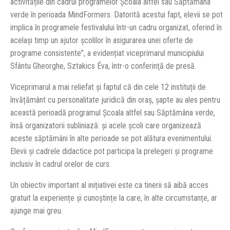
activitățile din cadrul programelor Școala altfel sau Săptămâna
verde în perioada MindFormers. Datorită acestui fapt, elevii se pot
implica în programele festivalului într-un cadru organizat, oferind în
același timp un ajutor școlilor în asigurarea unei oferte de
programe consistente”, a evidențiat viceprimarul municipiului
Sfântu Gheorghe, Sztakics Éva, într-o conferinţă de presă.
Viceprimarul a mai reliefat și faptul că din cele 12 instituții de
învățământ cu personalitate juridică din oraș, șapte au ales pentru
această perioadă programul Școala altfel sau Săptămâna verde,
însă organizatorii subliniază: și acele școli care organizează
aceste săptămâni în alte perioade se pot alătura evenimentului.
Elevii și cadrele didactice pot participa la prelegeri și programe
inclusiv în cadrul orelor de curs.
Un obiectiv important al inițiativei este ca tinerii să aibă acces
gratuit la experiențe și cunoștințe la care, în alte circumstanțe, ar
ajunge mai greu.