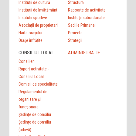
Instituții de cultură
Structură
Instituții de învățământ
Rapoarte de activitate
Instituții sportive
Instituții subordonate
Asociații de proprietari
Sediile Primăriei
Harta orașului
Proiecte
Orașe înfrățite
Strategii
CONSILIUL LOCAL
ADMINISTRAȚIE
Consilieri
Raport activitate -
Consiliul Local
Comisii de specialitate
Regulamentul de
organizare şi
funcţionare
Ședințe de consiliu
Ședințe de consiliu
(arhivă)