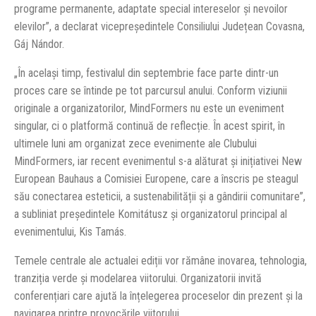
programe permanente, adaptate special intereselor și nevoilor
elevilor”, a declarat vicepreședintele Consiliului Județean Covasna,
Gáj Nándor.
„În același timp, festivalul din septembrie face parte dintr-un
proces care se întinde pe tot parcursul anului. Conform viziunii
originale a organizatorilor, MindFormers nu este un eveniment
singular, ci o platformă continuă de reflecție. În acest spirit, în
ultimele luni am organizat zece evenimente ale Clubului
MindFormers, iar recent evenimentul s-a alăturat și inițiativei New
European Bauhaus a Comisiei Europene, care a înscris pe steagul
său conectarea esteticii, a sustenabilității și a gândirii comunitare”,
a subliniat președintele Komitátusz și organizatorul principal al
evenimentului, Kis Tamás.
Temele centrale ale actualei ediții vor rămâne inovarea, tehnologia,
tranziția verde și modelarea viitorului. Organizatorii invită
conferențiari care ajută la înțelegerea proceselor din prezent și la
navigarea printre provocările viitorului.