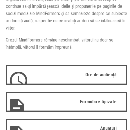
continue să-și împărtăşească ideile și propunerile pe paginile de
social media ale MindFormers și să semnaleze despre ce subiecte
ar dori să audă, respectiv cu ce invitați ar dori să se întâlnească în
viitor.
Crezul MindFormers rămâne neschimbat: viitorul nu doar se
întâmplă, viitorul îl formăm împreună.
Ore de audiență
Formulare tipizate
Anunțuri