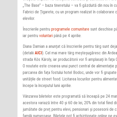
„The Base” – baza tineretului – va fi găzduită din nou în c
Fabrici de Țigarete, cu un program realizat în colaborare cu
elevilor.
Înscrierile pentru
programele comunitare
sunt deschise pâ
iar pentru
voluntari
până pe 4 aprilie.
Diana Damian a anunțat că înscrierile pentru târg sunt dej
(detalii
AICI
). Cel mai mare târg meșteșugăresc din Ardea
strada Kós Károly, iar producătorii vor fi amplasați în fața
O noutate este crearea unui punct central de alimentație p
parcarea din fața fostului hotel Bodoc, unde vor fi grupate
unitățile de street food. Licitarea locurilor pentru alimenta
începe la începutul lunii aprilie.
Vânzarea biletelor este programată să înceapă pe 24 mart
acestora variază între 40 și 60 de lei, 20% din total fiind di
jumătate de preț pentru elevi, pensionari și posesorii de c
familii numeroase. Biletele pot fi achiziționate online pe e