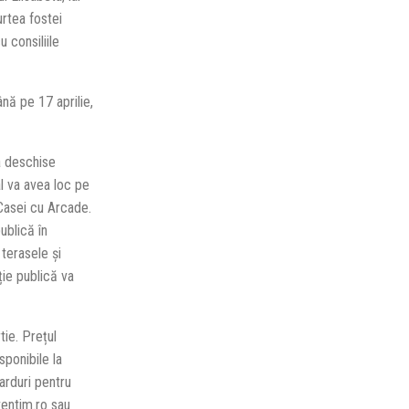
urtea fostei
 consiliile
nă pe 17 aprilie,
a deschise
l va avea loc pe
 Casei cu Arcade.
ublică în
 terasele și
ție publică va
ie. Prețul
sponibile la
arduri pentru
ventim.ro sau