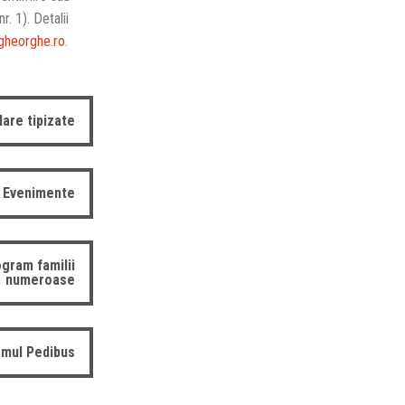
r. 1). Detalii
ugheorghe.ro
.
are tipizate
Evenimente
gram familii
numeroase
mul Pedibus