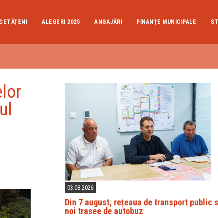
CETĂȚENI
ALEGERI 2025
ANGAJĂRI
FINANȚE MUNICIPALE
ST
elor
ul
03.08.2026
Din 7 august, rețeaua de transport public 
noi trasee de autobuz