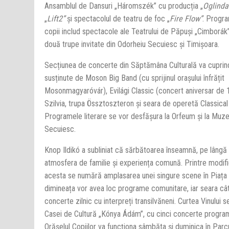
Ansamblul de Dansuri „Háromszék” cu producția „
Oglinda
„
Lift2”
și spectacolul de teatru de foc „
Fire Flow”
. Progr
copii includ spectacole ale Teatrului de Păpuși „Cimborák
două trupe invitate din Odorheiu Secuiesc și Timișoara.
Secțiunea de concerte din Săptămâna Culturală va cuprin
susținute de Moson Big Band (cu sprijinul orașului înfrățit
Mosonmagyaróvár), Evilági Classic (concert aniversar de 1
Szilvia, trupa Össztoszteron și seara de operetă Classical
Programele literare se vor desfășura la Orfeum și la Muze
Secuiesc.
Knop Ildikó a subliniat că sărbătoarea înseamnă, pe lângă
atmosfera de familie și experiența comună. Printre modifi
acesta se numără amplasarea unei singure scene în Piața 
dimineața vor avea loc programe comunitare, iar seara c
concerte zilnic cu interpreți transilvăneni. Curtea Vinului 
Casei de Cultură „Kónya Ádám”, cu cinci concerte programat
Orășelul Copiilor va funcționa sâmbăta și duminica în Parcu