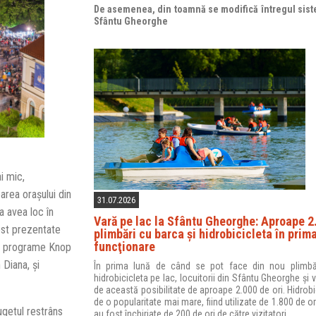
De asemenea, din toamnă se modifică întregul sist
Sfântu Gheorghe
i mic,
area orașului din
31.07.2026
a avea loc în
Vară pe lac la Sfântu Gheorghe: Aproape 2
fost prezentate
plimbări cu barca şi hidrobicicleta în prim
funcţionare
de programe Knop
 Diana, și
În prima lună de când se pot face din nou plimbă
hidrobicicleta pe lac, locuitorii din Sfântu Gheorghe și vi
de această posibilitate de aproape 2.000 de ori. Hidrobi
de o popularitate mai mare, fiind utilizate de 1.800 de ori
ugetul restrâns
au fost închiriate de 200 de ori de către vizitatori.