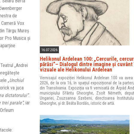
 Selaru Berta
 Löwenberger
chestra de
de Cameră Vox
 din Târgu Mureș
lor Pro Musica și
 aparține
16.07.2026
Helikonul Ardelean 100: „Cercurile, cercuri
părăsi”– Dialogul dintre imagine și cuvânt 
 Teatrul „Andrei
vizuale ale Helikonului Ardelean
 pregătește
Vernisajul expoziției Helikonul Ardelean 100 va avea 
ele „
Unchiul
2026, de la ora 16, în spațiul expozițional de la parter
Yorick va juca
din Transilvania. Expoziția va fi vernisată de Árpád And
municipiului Sfântu Gheorghe, Zsolt Németh, deput
a dictatorului”
.
Ungariei, Zsuzsanna Szebeni, directoarea Institutulu
 trei parale”
, iar
Gheorghe, și dr. Beáta Bordás, istoric de artă.
a Orfeum
tacole: