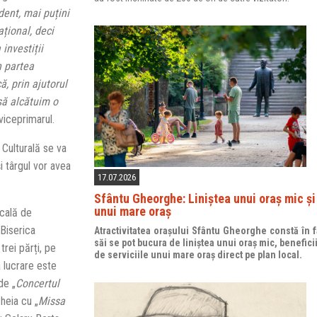
dent, mai puțini
ațional, deci
 investiții
n partea
ă, prin ajutorul
 să alcătuim o
 viceprimarul.
Culturală se va
i târgul vor avea
17.07.2026
Sfântu Gheorghe: Liniștea unui oraș mic și 
unui mare oraș
ocală de
 Biserica
Atractivitatea orașului Sfântu Gheorghe constă în fa
săi se pot bucura de liniștea unui oraș mic, benefici
trei părți, pe
de serviciile unui mare oraș direct pe plan local.
 lucrare este
de „
Concertul
heia cu „
Missa