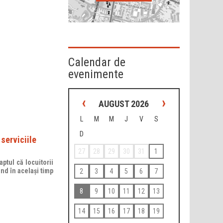
Calendar de
evenimente
‹
›
AUGUST 2026
L
M
M
J
V
S
D
serviciile
27
28
29
30
31
1
ptul că locuitorii
ind în același timp
2
3
4
5
6
7
8
9
10
11
12
13
14
15
16
17
18
19