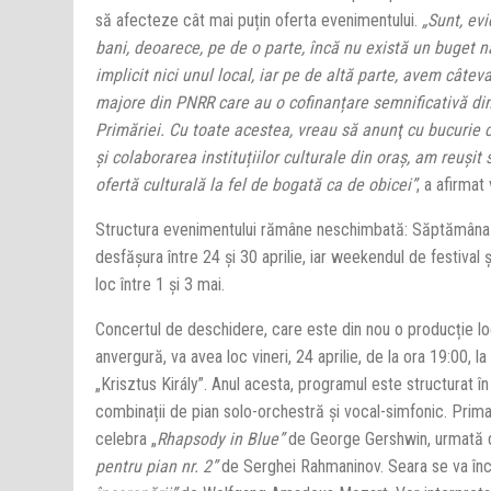
să afecteze cât mai puțin oferta evenimentului.
„Sunt, evi
bani, deoarece, pe de o parte, încă nu există un buget n
implicit nici unul local, iar pe de altă parte, avem câteva
majore din PNRR care au o cofinanțare semnificativă di
Primăriei. Cu toate acestea, vreau să anunţ cu bucurie c
și colaborarea instituțiilor culturale din oraș, am reușit
ofertă culturală la fel de bogată ca de obicei”
, a afirmat
Structura evenimentului rămâne neschimbată: Săptămâna 
desfășura între 24 și 30 aprilie, iar weekendul de festival ș
loc între 1 și 3 mai.
Concertul de deschidere, care este din nou o producție l
anvergură, va avea loc vineri, 24 aprilie, de la ora 19:00, la
„Krisztus Király”. Anul acesta, programul este structurat în 
combinații de pian solo-orchestră și vocal-simfonic. Prima
celebra „
Rhapsody in Blue”
de George Gershwin, urmată 
pentru pian nr. 2”
de Serghei Rahmaninov. Seara se va înc