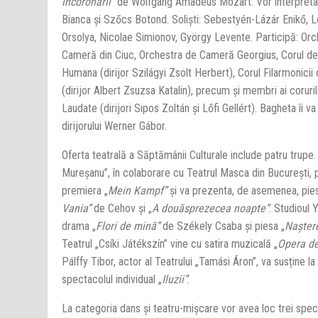
încoronării”
de Wolfgang Amadeus Mozart. Vor interpreta:
Bianca și Szőcs Botond. Soliști: Sebestyén-Lázár Enikő,
Orsolya, Nicolae Simionov, György Levente. Participă: Or
Cameră din Ciuc, Orchestra de Cameră Georgius, Corul 
Humana (dirijor Szilágyi Zsolt Herbert), Corul Filarmonicii
(dirijor Albert Zsuzsa Katalin), precum și membri ai coruri
Laudate (dirijori Sipos Zoltán și Lőfi Gellért). Bagheta îi va
dirijorului Werner Gábor.
Oferta teatrală a Săptămânii Culturale include patru trupe.
Mureșanu”, în colaborare cu Teatrul Masca din Bucureşti,
premiera „
Mein Kampf”
și va prezenta, de asemenea, pies
Vania”
de Cehov și „
A douăsprezecea noapte”
. Studioul 
drama „
Flori de mină”
de Székely Csaba și piesa „
Naștere
Teatrul „Csíki Játékszín” vine cu satira muzicală „
Opera de
Pálffy Tibor, actor al Teatrului „Tamási Áron”, va susține l
spectacolul individual „
Iluzii”
.
La categoria dans și teatru-mișcare vor avea loc trei spec