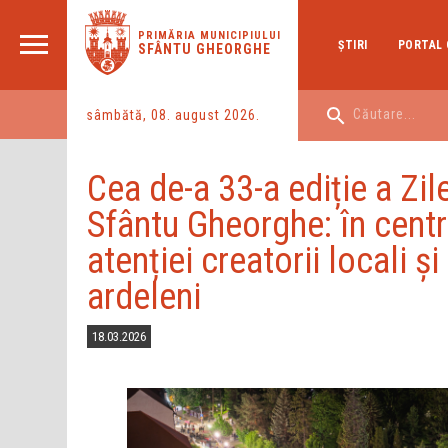
PRIMĂRIA MUNICIPIULUI
ŞTIRI
PORTAL 
SFÂNTU GHEORGHE
sâmbătă, 08. august 2026.
Cea de-a 33-a ediție a Zil
Sfântu Gheorghe: în centr
atenției creatorii locali și
ardeleni
18.03.2026