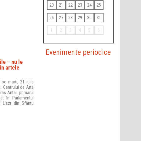
20
21
22
23
24
25
26
27
28
29
30
31
1
2
3
4
5
6
Evenimente periodice
le – nu le
în artele
loc marți, 21 iulie
ul Centrului de Artă
rás Antal, primarul
at în Parlamentul
i Liszt din Sfântu