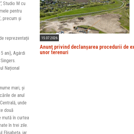
”
, Studio M cu
amele pentru
”, precum și
de reprezentații
15.07.2026
Anunţ privind declanșarea procedurii de e
unor terenuri
5 ani), Agárdi
 Singers.
ul Național
 nume mari, și
cările de anul
Centrală, unde
âte două
se mută în curtea
e în trei zile.
l Elisabeta, iar