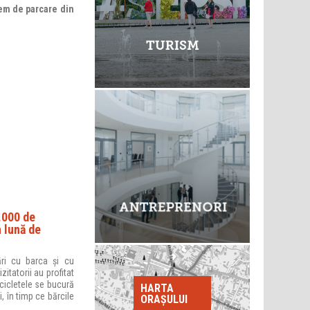
em de parcare din
.000 de
a lună de
ri cu barca și cu
zitatorii au profitat
cicletele se bucură
HARTA
, în timp ce bărcile
ORAȘULUI