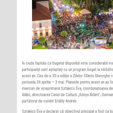
În ciuda faptului că bugetul disponibil este considerabil ma
participanții sunt așteptați cu un program bogat la sărbăto
acest an. Cea de-a 33-a ediție a Zilelor Sfântu Gheorghe v
perioada 24 aprilie – 3 mai. Planurile pentru acest an au 
miercuri de viceprimarul Sztakics Éva, coordonatoarea 
Ildikó, directoarea Casei de Cultură „Kónya Ádám”, Damian
purtătorul de cuvânt Erdély András.
Sztakics Éva a declarat că obiectivul principal a fost ca b