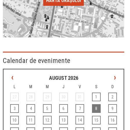
HARTA ORAȘULUI
Calendar de evenimente
‹
›
AUGUST 2026
L
M
M
J
V
S
D
27
28
29
30
31
1
2
3
4
5
6
7
8
9
10
11
12
13
14
15
16