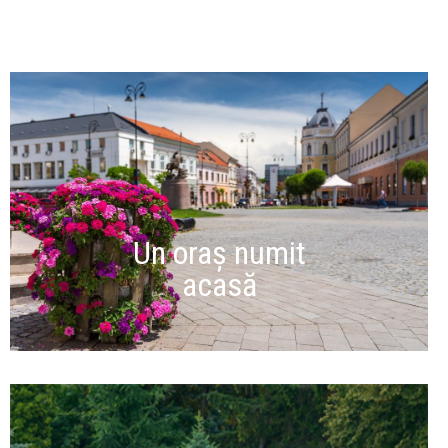
Un oraș numit
acasă