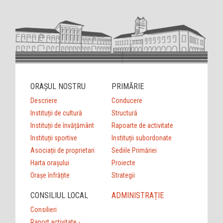
ORAȘUL NOSTRU
PRIMĂRIE
Descriere
Conducere
Instituții de cultură
Structură
Instituții de învățământ
Rapoarte de activitate
Instituții sportive
Instituții subordonate
Asociații de proprietari
Sediile Primăriei
Harta orașului
Proiecte
Orașe înfrățite
Strategii
CONSILIUL LOCAL
ADMINISTRAȚIE
Consilieri
Raport activitate -