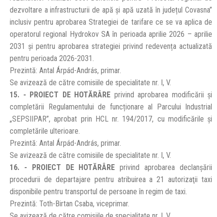
dezvoltare a infrastructurii de apă și apă uzată în județul Covasna”
inclusiv pentru aprobarea Strategiei de tarifare ce se va aplica de
operatorul regional Hydrokov SA în perioada aprilie 2026 – aprilie
2031 și pentru aprobarea strategiei privind redevența actualizată
pentru perioada 2026-2031.
Prezintă: Antal Árpád-András, primar.
Se avizează de către comisiile de specialitate nr. I, V.
15. - PROIECT DE HOTĂRÂRE
privind aprobarea modificării și
completării Regulamentului de funcționare al Parcului Industrial
„SEPSIIPAR”, aprobat prin HCL nr. 194/2017, cu modificările și
completările ulterioare.
Prezintă: Antal Árpád-András, primar.
Se avizează de către comisiile de specialitate nr. I, V.
16. - PROIECT DE HOTĂRÂRE
privind aprobarea declanşării
procedurii de departajare pentru atribuirea a 21 autorizaţii taxi
disponibile pentru transportul de persoane în regim de taxi.
Prezintă: Toth-Birtan Csaba, viceprimar.
Se avizează de către comisiile de specialitate nr. I, V.