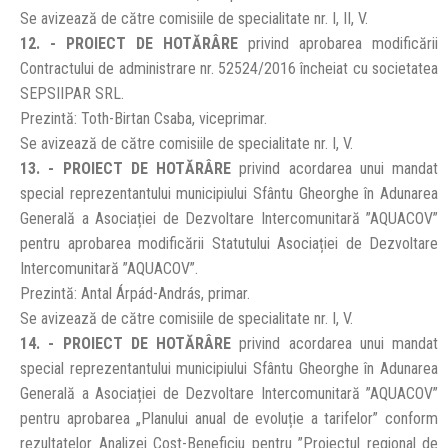
Se avizează de către comisiile de specialitate nr. I, II, V.
12. - PROIECT DE HOTĂRÂRE
privind aprobarea modificării
Contractului de administrare nr. 52524/2016 încheiat cu societatea
SEPSIIPAR SRL.
Prezintă: Toth-Birtan Csaba, viceprimar.
Se avizează de către comisiile de specialitate nr. I, V.
13. - PROIECT DE HOTĂRÂRE
privind acordarea unui mandat
special reprezentantului municipiului Sfântu Gheorghe în Adunarea
Generală a Asociației de Dezvoltare Intercomunitară ”AQUACOV”
pentru aprobarea modificării Statutului Asociației de Dezvoltare
Intercomunitară ”AQUACOV”.
Prezintă: Antal Árpád-András, primar.
Se avizează de către comisiile de specialitate nr. I, V.
14. - PROIECT DE HOTĂRÂRE
privind acordarea unui mandat
special reprezentantului municipiului Sfântu Gheorghe în Adunarea
Generală a Asociației de Dezvoltare Intercomunitară ”AQUACOV”
pentru aprobarea „Planului anual de evoluție a tarifelor” conform
rezultatelor Analizei Cost-Beneficiu pentru ”Proiectul regional de