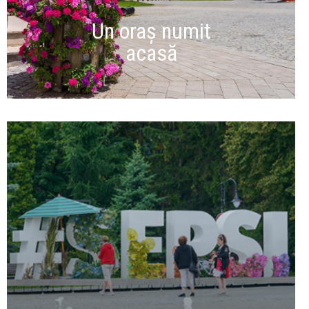
Un oraș numit
acasă