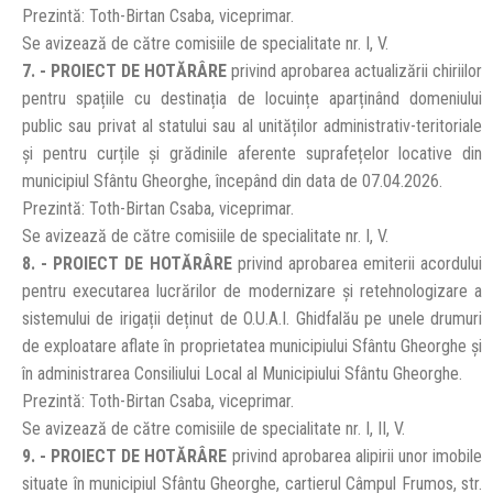
Prezintă: Toth-Birtan Csaba, viceprimar.
Se avizează de către comisiile de specialitate nr. I, V.
7. - PROIECT DE HOTĂRÂRE
privind aprobarea actualizării chiriilor
pentru spațiile cu destinația de locuințe aparținând domeniului
public sau privat al statului sau al unităților administrativ-teritoriale
și pentru curțile și grădinile aferente suprafețelor locative din
municipiul Sfântu Gheorghe, începând din data de 07.04.2026.
Prezintă: Toth-Birtan Csaba, viceprimar.
Se avizează de către comisiile de specialitate nr. I, V.
8. - PROIECT DE HOTĂRÂRE
privind aprobarea emiterii acordului
pentru executarea lucrărilor de modernizare și retehnologizare a
sistemului de irigații deținut de O.U.A.I. Ghidfalău pe unele drumuri
de exploatare aflate în proprietatea municipiului Sfântu Gheorghe și
în administrarea Consiliului Local al Municipiului Sfântu Gheorghe.
Prezintă: Toth-Birtan Csaba, viceprimar.
Se avizează de către comisiile de specialitate nr. I, II, V.
9. - PROIECT DE HOTĂRÂRE
privind aprobarea alipirii unor imobile
situate în municipiul Sfântu Gheorghe, cartierul Câmpul Frumos, str.