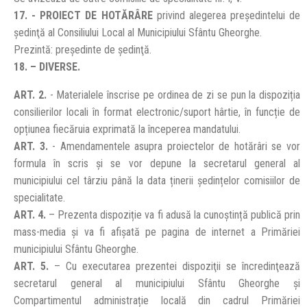
17. - PROIECT DE HOTĂRÂRE
privind alegerea preşedintelui de
şedinţă al Consiliului Local al Municipiului Sfântu Gheorghe.
Prezintă: preşedinte de şedinţă.
18. – DIVERSE.
ART. 2.
- Materialele înscrise pe ordinea de zi se pun la dispoziția
consilierilor locali în format electronic/suport hârtie, în funcție de
opțiunea fiecăruia exprimată la începerea mandatului.
ART. 3.
- Amendamentele asupra proiectelor de hotărâri se vor
formula în scris și se vor depune la secretarul general al
municipiului cel târziu până la data ținerii ședințelor comisiilor de
specialitate.
ART. 4.
– Prezenta dispoziție va fi adusă la cunoștință publică prin
mass-media și va fi afișată pe pagina de internet a Primăriei
municipiului Sfântu Gheorghe.
ART. 5.
– Cu executarea prezentei dispoziţii se încredinţează
secretarul general al municipiului Sfântu Gheorghe și
Compartimentul administrație locală din cadrul Primăriei