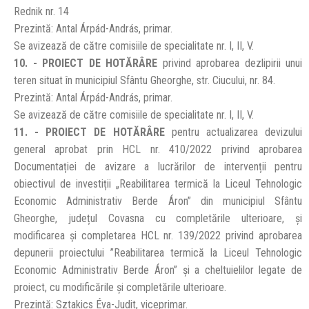
Rednik nr. 14
Prezintă: Antal Árpád-András, primar.
Se avizează de către comisiile de specialitate nr. I, II, V.
10. - PROIECT DE HOTĂRÂRE
privind aprobarea dezlipirii unui
teren situat în municipiul Sfântu Gheorghe, str. Ciucului, nr. 84.
Prezintă: Antal Árpád-András, primar.
Se avizează de către comisiile de specialitate nr. I, II, V.
11. - PROIECT DE HOTĂRÂRE
pentru actualizarea devizului
general aprobat prin HCL nr. 410/2022 privind aprobarea
Documentației de avizare a lucrărilor de intervenții pentru
obiectivul de investiții „Reabilitarea termică la Liceul Tehnologic
Economic Administrativ Berde Áron” din municipiul Sfântu
Gheorghe, județul Covasna cu completările ulterioare, și
modificarea și completarea HCL nr. 139/2022 privind aprobarea
depunerii proiectului ”Reabilitarea termică la Liceul Tehnologic
Economic Administrativ Berde Áron” și a cheltuielilor legate de
proiect, cu modificările și completările ulterioare.
Prezintă: Sztakics Éva-Judit, viceprimar.