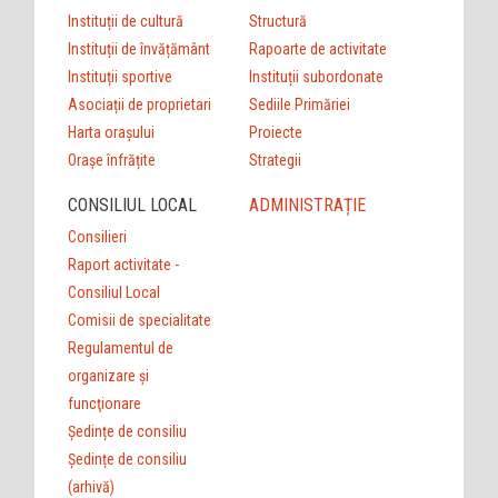
Instituții de cultură
Structură
Instituții de învățământ
Rapoarte de activitate
Instituții sportive
Instituții subordonate
Asociații de proprietari
Sediile Primăriei
Harta orașului
Proiecte
Orașe înfrățite
Strategii
CONSILIUL LOCAL
ADMINISTRAȚIE
Consilieri
Raport activitate -
Consiliul Local
Comisii de specialitate
Regulamentul de
organizare şi
funcţionare
Ședințe de consiliu
Ședințe de consiliu
(arhivă)