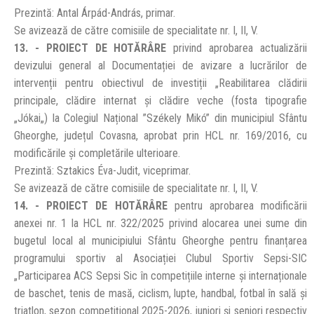
Prezintă: Antal Árpád-András, primar.
Se avizează de către comisiile de specialitate nr. I, II, V.
13. - PROIECT DE HOTĂRÂRE
privind aprobarea actualizării
devizului general al Documentației de avizare a lucrărilor de
intervenții pentru obiectivul de investiții „Reabilitarea clădirii
principale, clădire internat și clădire veche (fosta tipografie
„Jókai„) la Colegiul Național ”Székely Mikó” din municipiul Sfântu
Gheorghe, județul Covasna, aprobat prin HCL nr. 169/2016, cu
modificările și completările ulterioare.
Prezintă: Sztakics Éva-Judit, viceprimar.
Se avizează de către comisiile de specialitate nr. I, II, V.
14. - PROIECT DE HOTĂRÂRE
pentru aprobarea modificării
anexei nr. 1 la HCL nr. 322/2025 privind alocarea unei sume din
bugetul local al municipiului Sfântu Gheorghe pentru finanțarea
programului sportiv al Asociației Clubul Sportiv Sepsi-SIC
„Participarea ACS Sepsi Sic în competițiile interne și internaționale
de baschet, tenis de masă, ciclism, lupte, handbal, fotbal în sală și
triatlon, sezon competițional 2025-2026, juniori și seniori respectiv