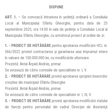
DISPUNE
ART. 1.
– Se convoacă întrunirea în şedinţă ordinară a Consiliului
Local al Municipiului Sfântu Gheorghe, pentru data de 25
septembrie 2025, ora 14:00 în sala de şedinţe a Consiliului Local al
Municipiului Sfântu Gheorghe, cu următorul proiect al ordinii de zi:
1. - PROIECT DE HOTĂRÂRE
pentru aprobarea modificării HCL nr.
566/2022 privind contractarea și garantarea unui împrumut intern
în valoare de 100.000.000 lei, cu modificările ulterioare.
Prezintă: Antal Árpád-András, primar.
Se avizează de către comisiile de specialitate nr. I, V.
2. - PROIECT DE HOTĂRÂRE
privind aprobarea sprijinirii bisericilor
creştine din municipiul Sfântu Gheorghe.
Prezintă: Antal Árpád-András, primar.
Se avizează de către comisiile de specialitate nr. I, III, V.
3. - PROIECT DE HOTĂRÂRE
privind aprobarea modificării statului
de funcţii pentru personalul din cadrul Direcţiei de Asistenţă