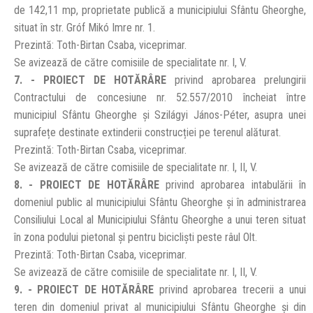
de 142,11 mp, proprietate publică a municipiului Sfântu Gheorghe,
situat în str. Gróf Mikó Imre nr. 1.
Prezintă: Toth-Birtan Csaba, viceprimar.
Se avizează de către comisiile de specialitate nr. I, V.
7. - PROIECT DE HOTĂRÂRE
privind aprobarea prelungirii
Contractului de concesiune nr. 52.557/2010 încheiat între
municipiul Sfântu Gheorghe și Szilágyi János-Péter, asupra unei
suprafețe destinate extinderii construcției pe terenul alăturat.
Prezintă: Toth-Birtan Csaba, viceprimar.
Se avizează de către comisiile de specialitate nr. I, II, V.
8. - PROIECT DE HOTĂRÂRE
privind aprobarea intabulării în
domeniul public al municipiului Sfântu Gheorghe și în administrarea
Consiliului Local al Municipiului Sfântu Gheorghe a unui teren situat
în zona podului pietonal și pentru bicicliști peste râul Olt.
Prezintă: Toth-Birtan Csaba, viceprimar.
Se avizează de către comisiile de specialitate nr. I, II, V.
9. - PROIECT DE HOTĂRÂRE
privind aprobarea trecerii a unui
teren din domeniul privat al municipiului Sfântu Gheorghe și din