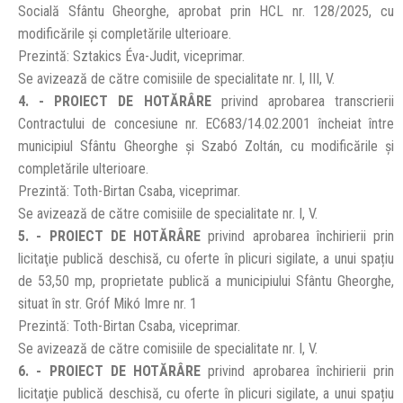
Socială Sfântu Gheorghe, aprobat prin HCL nr. 128/2025, cu
modificările și completările ulterioare.
Prezintă: Sztakics Éva-Judit, viceprimar.
Se avizează de către comisiile de specialitate nr. I, III, V.
4. - PROIECT DE HOTĂRÂRE
privind aprobarea transcrierii
Contractului de concesiune nr. EC683/14.02.2001 încheiat între
municipiul Sfântu Gheorghe și Szabó Zoltán, cu modificările și
completările ulterioare.
Prezintă: Toth-Birtan Csaba, viceprimar.
Se avizează de către comisiile de specialitate nr. I, V.
5. - PROIECT DE HOTĂRÂRE
privind aprobarea închirierii prin
licitaţie publică deschisă, cu oferte în plicuri sigilate, a unui spațiu
de 53,50 mp, proprietate publică a municipiului Sfântu Gheorghe,
situat în str. Gróf Mikó Imre nr. 1
Prezintă: Toth-Birtan Csaba, viceprimar.
Se avizează de către comisiile de specialitate nr. I, V.
6. - PROIECT DE HOTĂRÂRE
privind aprobarea închirierii prin
licitaţie publică deschisă, cu oferte în plicuri sigilate, a unui spațiu