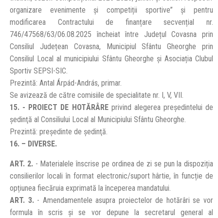
organizare evenimente și competiții sportive” și pentru
modificarea Contractului de finanțare secvențial nr.
746/47568/63/06.08.2025 încheiat între Județul Covasna prin
Consiliul Județean Covasna, Municipiul Sfântu Gheorghe prin
Consiliul Local al municipiului Sfântu Gheorghe și Asociația Clubul
Sportiv SEPSI-SIC.
Prezintă: Antal Árpád-András, primar.
Se avizează de către comisiile de specialitate nr. I, V, VII.
15. - PROIECT DE HOTĂRÂRE
privind alegerea preşedintelui de
şedinţă al Consiliului Local al Municipiului Sfântu Gheorghe.
Prezintă: preşedinte de şedinţă.
16. – DIVERSE.
ART. 2.
- Materialele înscrise pe ordinea de zi se pun la dispoziția
consilierilor locali în format electronic/suport hârtie, în funcție de
opțiunea fiecăruia exprimată la începerea mandatului.
ART. 3.
- Amendamentele asupra proiectelor de hotărâri se vor
formula în scris și se vor depune la secretarul general al