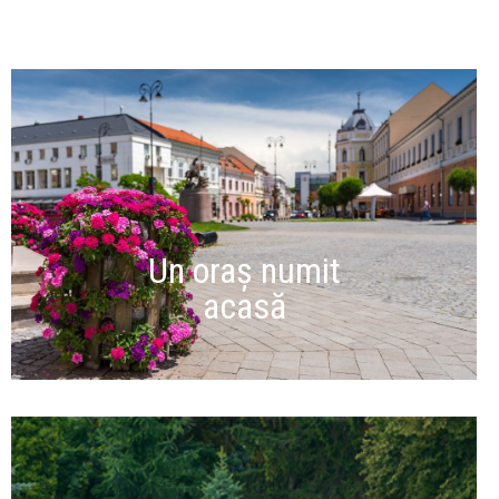
Un oraș numit
acasă