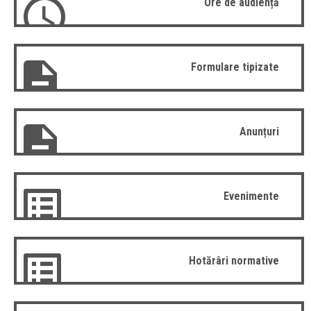
Ore de audiență
Formulare tipizate
Anunțuri
Evenimente
Hotărâri normative