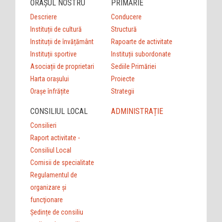
ORAȘUL NOSTRU
PRIMĂRIE
Descriere
Conducere
Instituții de cultură
Structură
Instituții de învățământ
Rapoarte de activitate
Instituții sportive
Instituții subordonate
Asociații de proprietari
Sediile Primăriei
Harta orașului
Proiecte
Orașe înfrățite
Strategii
CONSILIUL LOCAL
ADMINISTRAȚIE
Consilieri
Raport activitate -
Consiliul Local
Comisii de specialitate
Regulamentul de
organizare şi
funcţionare
Ședințe de consiliu