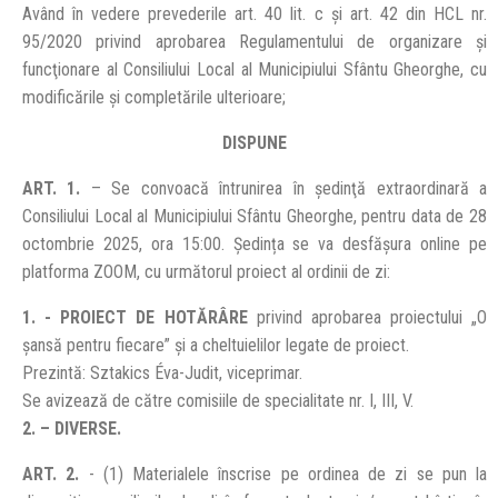
Având în vedere prevederile art. 40 lit. c și art. 42 din HCL nr.
95/2020 privind aprobarea Regulamentului de organizare şi
funcţionare al Consiliului Local al Municipiului Sfântu Gheorghe, cu
modificările și completările ulterioare;
DISPUNE
ART. 1.
– Se convoacă întrunirea în şedinţă extraordinară a
Consiliului Local al Municipiului Sfântu Gheorghe, pentru data de 28
octombrie 2025, ora 15:00. Ședința se va desfășura online pe
platforma ZOOM, cu următorul proiect al ordinii de zi:
1. - PROIECT DE HOTĂRÂRE
privind aprobarea proiectului „O
șansă pentru fiecare” și a cheltuielilor legate de proiect.
Prezintă: Sztakics Éva-Judit, viceprimar.
Se avizează de către comisiile de specialitate nr. I, III, V.
2. – DIVERSE.
ART. 2.
- (1) Materialele înscrise pe ordinea de zi se pun la