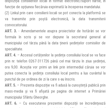
dispoziția consilierilor locali în format electronic/suport hârtie, în
funcție de opțiunea fiecăruia exprimată la începerea mandatului.
(2) Linkul prin care consilierii locali se pot conecta la platformă se
va transmite prin poștă electronică, la data transmiterii
convocatorului.
ART. 3.
- Amendamentele asupra proiectelor de hotărâri se vor
formula în scris și se vor depune la secretarul general al
municipiului cel târziu până la data ținerii ședințelor comisiilor de
specialitate.
ART. 4.
– Accesul cetățenilor la ședința consiliului local se va face
prin nr. telefon 0267-311726 până cel mai târziu în ziua ședinței,
ora 9,00. Aceștia vor primi un link prin intermediul căruia se vor
putea conecta la ședința consiliului local pentru a lua cuvântul la
punctul de pe ordinea de zi la care s-au înscris.
ART. 5.
– Prezenta dispoziție va fi adusă la cunoștință publică prin
mass-media și va fi afișată pe pagina de internet a Primăriei
municipiului Sfântu Gheorghe.
ART. 6.
– Cu executarea prezentei dispoziţii se încredinţează