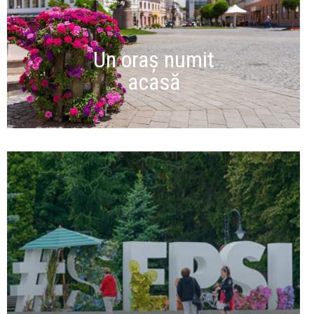
Un oraș numit
acasă