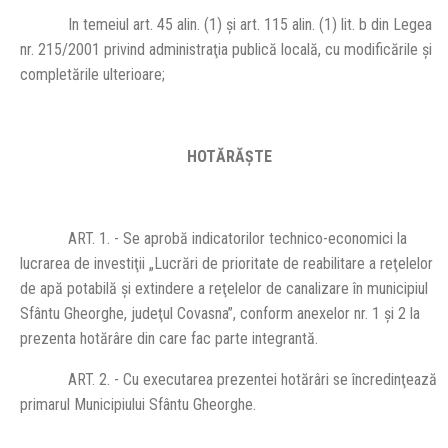
In temeiul art. 45 alin. (1) şi art. 115 alin. (1) lit. b din Legea
nr. 215/2001 privind administraţia publică locală, cu modificările şi
completările ulterioare;
HOTĂRĂŞTE
ART. 1. - Se aprobă indicatorilor technico-economici la
lucrarea de investiţii „Lucrări de prioritate de reabilitare a reţelelor
de apă potabilă şi extindere a reţelelor de canalizare în municipiul
Sfântu Gheorghe, judeţul Covasna”, conform anexelor nr. 1 şi 2 la
prezenta hotărâre din care fac parte integrantă.
ART. 2. - Cu executarea prezentei hotărâri se încredinţează
primarul Municipiului Sfântu Gheorghe.