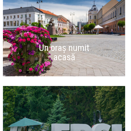
Un oraș numit
acasă