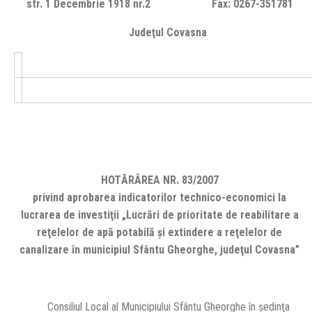
str. 1 Decembrie 1918 nr.2 Fax: 0267-351781
Judeţul Covasna
HOTĂRÂREA NR. 83/2007
privind aprobarea indicatorilor technico-economici la
lucrarea de investiţii „Lucrări de prioritate de reabilitare a
reţelelor de apă potabilă şi extindere a reţelelor de
canalizare în municipiul Sfântu Gheorghe, judeţul Covasna”
Consiliul Local al Municipiului Sfântu Gheorghe în şedinţa