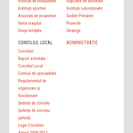
Instituții de învățământ
Rapoarte de activitate
Instituții sportive
Instituții subordonate
Asociații de proprietari
Sediile Primăriei
Harta orașului
Proiecte
Orașe înfrățite
Strategii
CONSILIUL LOCAL
ADMINISTRAȚIE
Consilieri
Raport activitate -
Consiliul Local
Comisii de specialitate
Regulamentul de
organizare şi
funcţionare
Ședințe de consiliu
Ședințe de consiliu
(arhivă)
Login Consilieri
Arhivă 2008-2012