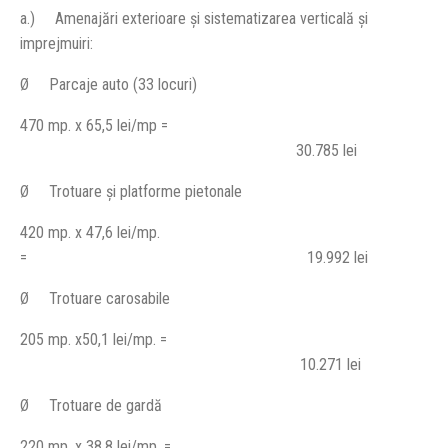
a.)
Amenajări exterioare şi sistematizarea verticală şi
imprejmuiri:
Ø
Parcaje auto (33 locuri)
470 mp. x 65,5 lei/mp =
30.785 lei
Ø
Trotuare şi platforme pietonale
420 mp. x 47,6 lei/mp.
= 19.992 lei
Ø
Trotuare carosabile
205 mp. x50,1 lei/mp. =
10.271 lei
Ø
Trotuare de gardă
220 mp. x 38,8 lei/mp. =