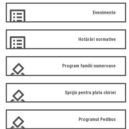
Evenimente
Hotărâri normative
Program familii numeroase
Sprijin pentru plata chiriei
Programul Pedibus