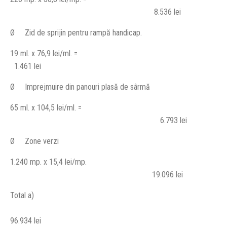
8.536 lei
Ø
Zid de sprijin pentru rampă handicap.
19 ml. x 76,9 lei/ml. =
1.461 lei
Ø
Imprejmuire din panouri plasă de sârmă
65 ml. x 104,5 lei/ml. =
6.793 lei
Ø
Zone verzi
1.240 mp. x 15,4 lei/mp.
19.096 lei
Total a)
96.934 lei