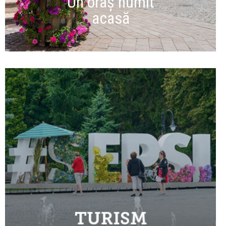
Un oraș numit
acasă