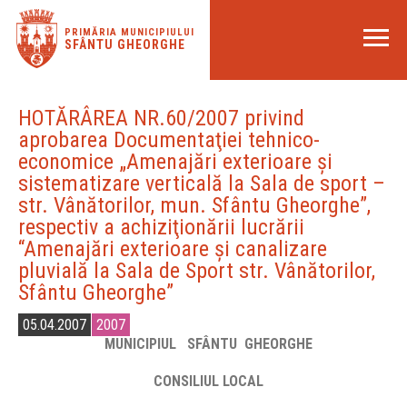
PRIMĂRIA MUNICIPIULUI
SFÂNTU GHEORGHE
HOTĂRÂREA NR.60/2007 privind
aprobarea Documentaţiei tehnico-
economice „Amenajări exterioare şi
sistematizare verticală la Sala de sport –
str. Vânătorilor, mun. Sfântu Gheorghe”,
respectiv a achiziţionării lucrării
“Amenajări exterioare şi canalizare
pluvială la Sala de Sport str. Vânătorilor,
Sfântu Gheorghe”
05.04.2007
2007
MUNICIPIUL SFÂ
NTU
GHEORGHE
CONSILIUL LOCAL