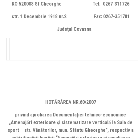
RO 520008 Sf.Gheorghe Tel: 0267-311726
str. 1 Decembrie 1918 nr.2 Fax: 0267-351781
Judeţul Covasna
HOTĂRÂREA NR.60/2007
privind aprobarea Documentaţiei tehnico-economice
„Amenajări exterioare şi sistematizare verticală la Sala de
sport – str. Vânătorilor, mun. Sfântu Gheorghe”, respectiv a
achiziţionării lucrării “Amenajări exterioare şi canalizare