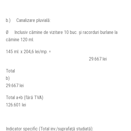
b.)
Canalizare pluvială:
Ø
Inclusiv cămine de vizitare 10 buc. şi racorduri burlane la
cămine 120 ml.
145 ml. x 204,6 lei/mp. =
29.667 lei
Total
b)
29.667 lei
Total a+b (fără TVA)
126.601 lei
Indicator specific (Total inv./suprafaţă studiată):