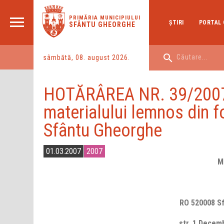
PRIMĂRIA MUNICIPIULUI
ŞTIRI
PORTAL 
SFÂNTU GHEORGHE
sâmbătă, 08. august 2026.
HOTĂRÂREA NR. 39/2007 p
materialului lemnos din f
Sfântu Gheorghe
01.03.2007
2007
M
RO 52000
str. 1 Dec