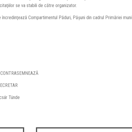
icitaţiilor se va stabili de către organizator.
e încredinţează Compartimentul Păduri, Păşuni din cadrul Primăriei munic
RASEMNEAZĂ
ETAR
nde