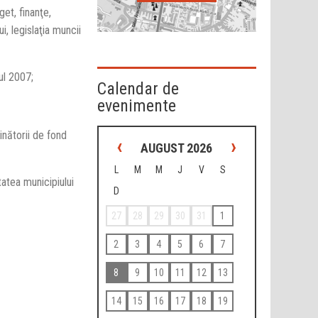
et, finanţe,
i, legislaţia muncii
ul 2007;
Calendar de
evenimente
ătorii de fond
‹
›
AUGUST 2026
L
M
M
J
V
S
atea municipiului
D
27
28
29
30
31
1
2
3
4
5
6
7
8
9
10
11
12
13
14
15
16
17
18
19