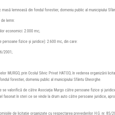
 masă lemnoasă din fondul forestier, domeniu public al municipiului Sfâ
e de lemn:
ilor economici: 2.000 mc;
 persoane fizice şi juridice): 2.600 mc, din care:
416/2001;
r MURGO, prin Ocolul Silvic Privat HATOD, în vederea organizării licita
n fondul forestier, domeniu public al municipiului Sfântu Gheorghe.
 se valorifică de către Asociaţia Murgo către persoane fizice şi juridic
 cel fasonat în steri ce se vinde la drum auto către persoane juridice, apro
comisiile de licitaţie organizate cu respectarea prevederilor H.G. nr. 85/