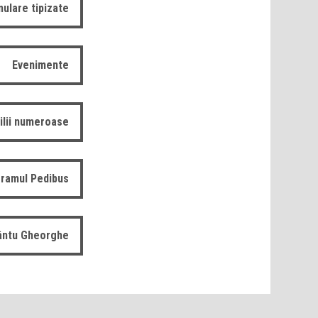
ulare tipizate
Evenimente
ilii numeroase
ramul Pedibus
fântu Gheorghe