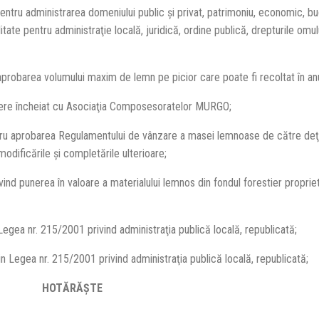
 administrarea domeniului public şi privat, patrimoniu, economic, bug
tate pentru administraţie locală, juridică, ordine publică, drepturile omulu
 aprobarea volumului maxim de lemn pe picior care poate fi recoltat în an
e încheiat cu Asociaţia Composesoratelor MURGO;
probarea Regulamentului de vânzare a masei lemnoase de către deţin
odificările şi completările ulterioare;
unerea în valoare a materialului lemnos din fondul forestier propriet
ea nr. 215/2001 privind administraţia publică locală, republicată;
in Legea nr. 215/2001 privind administraţia publică locală, republicată;
HOTĂRĂŞTE