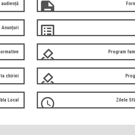
 audiență
Form
Anunțuri
normative
Program fam
ta chiriei
Prog
bla Local
Zilele S