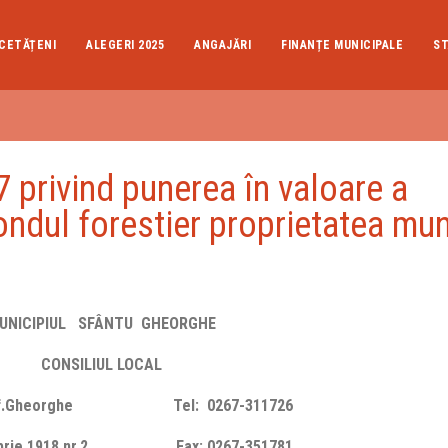
CETĂȚENI
ALEGERI 2025
ANGAJĂRI
FINANȚE MUNICIPALE
ST
rivind punerea în valoare a
ondul forestier proprietatea mun
UNICIPIUL SFÂ
NTU
GHEORGHE
CONSILIUL LOCAL
8 Sf.Gheorghe Tel: 0267-311726
embrie 1918 nr.2 Fax: 0267-351781