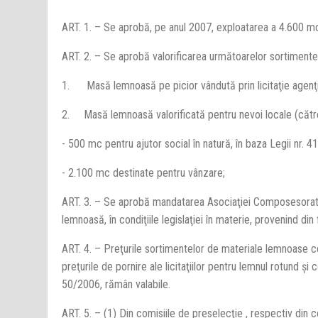
ART. 1. – Se aprobă, pe anul 2007, exploatarea a 4.600 mc
ART. 2. – Se aprobă valorificarea următoarelor sortiment
1.
Masă lemnoasă pe picior vândută prin licitaţie agenţ
2.
Masă lemnoasă valorificată pentru nevoi locale (către
- 500 mc pentru ajutor social în natură, în baza Legii nr. 
- 2.100 mc destinate pentru vânzare;
ART. 3. – Se aprobă mandatarea Asociaţiei Composesoratelo
lemnoasă, în condiţiile legislaţiei în materie, provenind di
ART. 4. – Preţurile sortimentelor de materiale lemnoase ce
preţurile de pornire ale licitaţiilor pentru lemnul rotund şi
50/2006, rămân valabile.
ART. 5. – (1) Din comisiile de preselecţie , respectiv din 