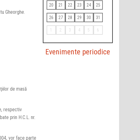
20
21
22
23
24
25
ntu Gheorghe.
26
27
28
29
30
31
1
2
3
4
5
6
Evenimente periodice
ţiilor de masă
e, respectiv
bate prin H.C.L. nr.
2004, vor face parte