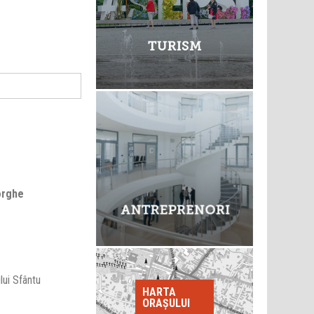
eorghe
ui Sfântu
HARTA
ORAȘULUI