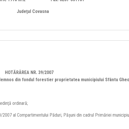
Judeţul Covasna
HOTĂRÂREA NR. 39/2007
i lemnos din fondul forestier proprietatea municipiului Sfântu Gh
dinţă ordinară;
07 al Compartimentului Păduri, Păşuni din cadrul Primăriei municipiul