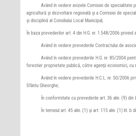
Având în vedere avizele Comisiei de specialitate pentru
agricultură şi dezvoltare regională şi a Comisiei de speciali
şi disciplină al Consiliului Local Municipal;
În baza prevederilor art. 4 din H.G. nr. 1.548/2006 privind
Având în vedere prevederile Contractului de asocier
Având în vedere prevederile H.G. nr. 85/2004 pentru a
forestier proprietate publică, către agenţii economici, cu m
Având în vedere prevederile H.C.L. nr. 50/2006 privind p
Sfântu Gheorghe;
În conformitate cu prevederile art. 36 alin. (9) din Leg
În temeiul art. 45 alin. (1) şi art. 115 alin. (1) lit. b d