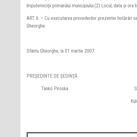
împuterniciţii primarului municipiului.(2) Locul, data şi ora l
ART. 6. – Cu executarea prevederilor prezentei hotărâri s
Gheorghe.
Sfântu Gheorghe, la 01 martie 2007.
PREŞEDINTE DE ŞEDINŢĂ CONT
Tankó Piroska SECR
Kulcsár Tü