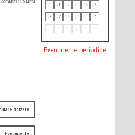
 Comunitară Sfântu
20
21
22
23
24
25
26
27
28
29
30
31
1
2
3
4
5
6
Evenimente periodice
ulare tipizate
Evenimente