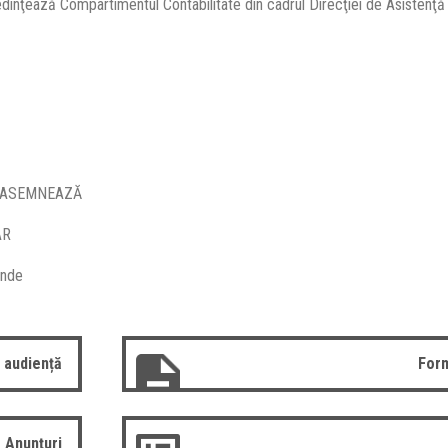
ţează Compartimentul Contabilitate din cadrul Direcţiei de Asistenţă
EMNEAZĂ
R
e
 audiență
Form
Anunțuri