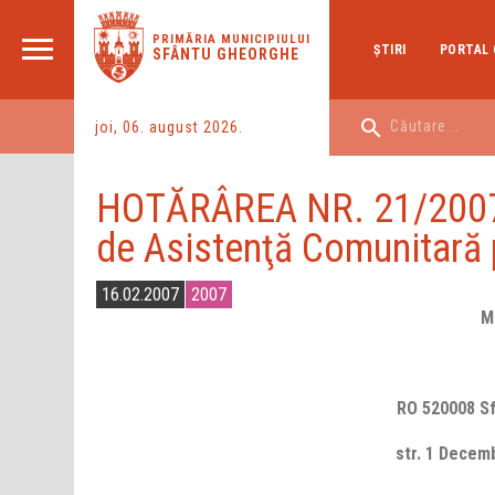
PRIMĂRIA MUNICIPIULUI
ŞTIRI
PORTAL 
SFÂNTU GHEORGHE
joi, 06. august 2026.
HOTĂRÂREA NR. 21/2007 p
de Asistenţă Comunitară 
16.02.2007
2007
M
RO 52000
str. 1 Dec