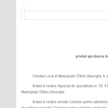
privind aprobarea buget
Consiliul Local al Municipiului Sfântu Gheorghe, în şe
Având în vedere Raportul de specialitate nr. SO. 472/20
Municipiului Sfântu Gheorghe;
Având în vedere avizele Comisiei pentru administrarea do
dezvoltare regională, Comisiei pentru sănătate, protecţie s