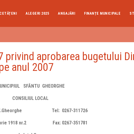
CETĂȚENI
ALEGERI 2025
ANGAJĂRI
FINANȚE MUNICIPALE
ST
rivind aprobarea bugetului Dir
pe anul 2007
UNICIPIUL SFÂ
NTU
GHEORGHE
CONSILIUL LOCAL
8 Sf.Gheorghe Tel: 0267-311726
embrie 1918 nr.2 Fax: 0267-351781