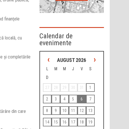
d finanţele
Calendar de
că locală, cu
evenimente
‹
›
ile şi completările
AUGUST 2026
L
M
M
J
V
S
D
27
28
29
30
31
1
2
3
4
5
6
7
8
9
10
11
12
13
tărâre din care
14
15
16
17
18
19