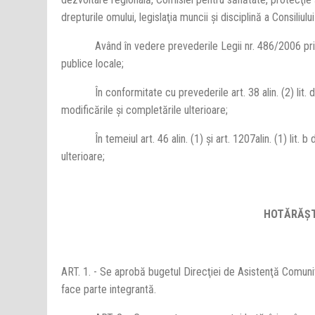
drepturile omului, legislaţia muncii şi disciplină a Consiliul
Având în vedere prevederile Legii nr. 486/2006 privind 
publice locale;
În conformitate cu prevederile art. 38 alin. (2) lit. d şi 
modificările şi completările ulterioare;
În temeiul art. 46 alin. (1) şi art. 120
7
alin. (1) lit.
ulterioare;
HOTĂRĂŞ
ART. 1. - Se aprobă bugetul Direcţiei de Asistenţă Comuni
face parte integrantă.