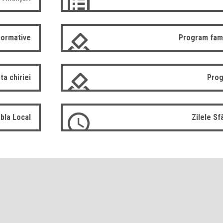
normative
Program fam
ta chiriei
Prog
bla Local
Zilele S