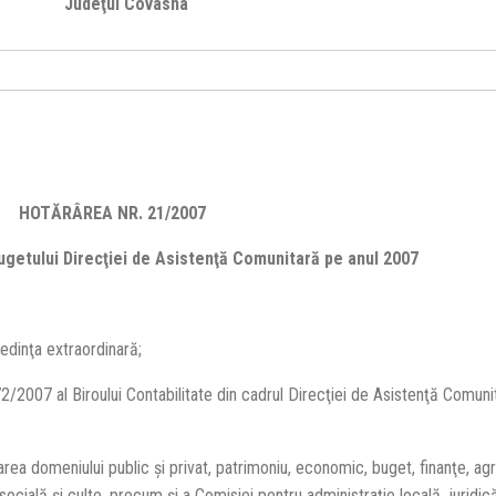
Judeţul Covasna
HOTĂRÂREA NR. 21/2007
ului Direcţiei de Asistenţă Comunitară pe anul 2007
dinţa extraordinară;
07 al Biroului Contabilitate din cadrul Direcţiei de Asistenţă Comunit
meniului public şi privat, patrimoniu, economic, buget, finanţe, agri
ocială şi culte, precum şi a Comisiei pentru administraţie locală, juridică