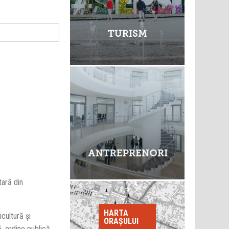
ară din
HARTA
cultură şi
ORAȘULUI
, ordine publică,