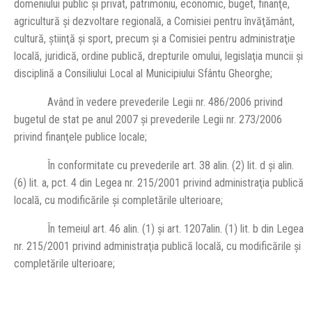
domeniului public şi privat, patrimoniu, economic, buget, finanţe,
agricultură şi dezvoltare regională, a Comisiei pentru învăţământ,
cultură, ştiinţă şi sport, precum şi a Comisiei pentru administraţie
locală, juridică, ordine publică, drepturile omului, legislaţia muncii şi
disciplină a Consiliului Local al Municipiului Sfântu Gheorghe;
Având în vedere prevederile Legii nr. 486/2006 privind
bugetul de stat pe anul 2007 şi prevederile Legii nr. 273/2006
privind finanţele publice locale;
În conformitate cu prevederile art. 38 alin. (2) lit. d şi alin.
(6) lit. a, pct. 4 din Legea nr. 215/2001 privind administraţia publică
locală, cu modificările şi completările ulterioare;
În temeiul art. 46 alin. (1) şi art. 120
7
alin. (1) lit. b din Legea
nr. 215/2001 privind administraţia publică locală, cu modificările şi
completările ulterioare;