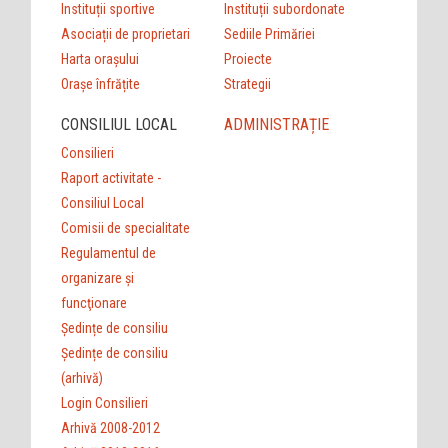
Instituții sportive
Instituții subordonate
Asociații de proprietari
Sediile Primăriei
Harta orașului
Proiecte
Orașe înfrățite
Strategii
CONSILIUL LOCAL
ADMINISTRAȚIE
Consilieri
Raport activitate -
Consiliul Local
Comisii de specialitate
Regulamentul de
organizare şi
funcţionare
Ședințe de consiliu
Ședințe de consiliu
(arhivă)
Login Consilieri
Arhivă 2008-2012