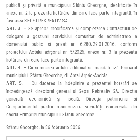
publică și privată a municipiului Sfântu Gheorghe, identificate în
anexa nr. 2 la prezenta hotărâre din care face parte integrantă, în
favoarea SEPSI REKREATIV SA.
ART. 3.
– Se aprobă modificarea şi completarea Contractului de
delegare a gestiunii serviciului comunitar de administrare a
domeniului public şi privat nr. 6.280/29.01.2016, conform
proiectului Actului adițional nr. 5/2026, anexa nr. 3 la prezenta
hotărâre din care face parte integrantă.
ART. 4.
– Cu semnarea actului adițional se mandatează Primarul
municipiului Sfântu Gheorghe, dl. Antal Árpád-András.
ART. 5.
– Cu ducerea la îndeplinire a prezentei hotărâri se
încredințează directorul general al Sepsi Rekreativ SA, Direcția
generală economică şi fiscală, Direcția patrimoniu și
Compartimentul pentru monitorizare societăți comerciale din
cadrul Primăriei municipiului Sfântu Gheorghe.
Sfântu Gheorghe, la 26 februarie 2026.