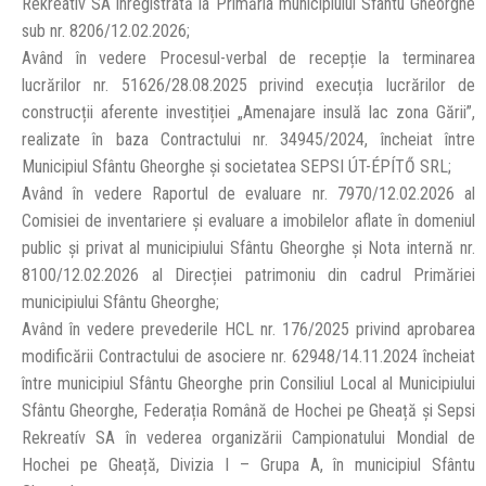
Rekreativ SA înregistrată la Primăria municipiului Sfântu Gheorghe
sub nr. 8206/12.02.2026;
Având în vedere Procesul-verbal de recepție la terminarea
lucrărilor nr. 51626/28.08.2025 privind execuția lucrărilor de
construcții aferente investiției „Amenajare insulă lac zona Gării”,
realizate în baza Contractului nr. 34945/2024, încheiat între
Municipiul Sfântu Gheorghe şi societatea SEPSI ÚT-ÉPÍTŐ SRL;
Având în vedere Raportul de evaluare nr. 7970/12.02.2026 al
Comisiei de inventariere și evaluare a imobilelor aflate în domeniul
public și privat al municipiului Sfântu Gheorghe și Nota internă nr.
8100/12.02.2026 al Direcției patrimoniu din cadrul Primăriei
municipiului Sfântu Gheorghe;
Având în vedere prevederile HCL nr. 176/2025 privind aprobarea
modificării Contractului de asociere nr. 62948/14.11.2024 încheiat
între municipiul Sfântu Gheorghe prin Consiliul Local al Municipiului
Sfântu Gheorghe, Federația Română de Hochei pe Gheață și Sepsi
Rekreatív SA în vederea organizării Campionatului Mondial de
Hochei pe Gheață, Divizia I – Grupa A, în municipiul Sfântu