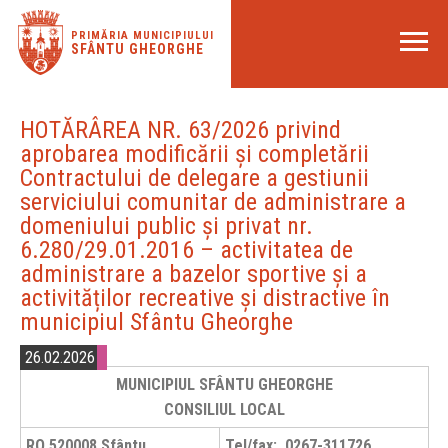
PRIMĂRIA MUNICIPIULUI
SFÂNTU GHEORGHE
HOTĂRÂREA NR. 63/2026 privind
aprobarea modificării şi completării
Contractului de delegare a gestiunii
serviciului comunitar de administrare a
domeniului public şi privat nr.
6.280/29.01.2016 – activitatea de
administrare a bazelor sportive şi a
activităților recreative şi distractive în
municipiul Sfântu Gheorghe
26.02.2026
MUNICIPIUL SFÂNTU GHEORGHE
CONSILIUL LOCAL
RO 520008 Sfântu
Tel/fax: 0267-311726