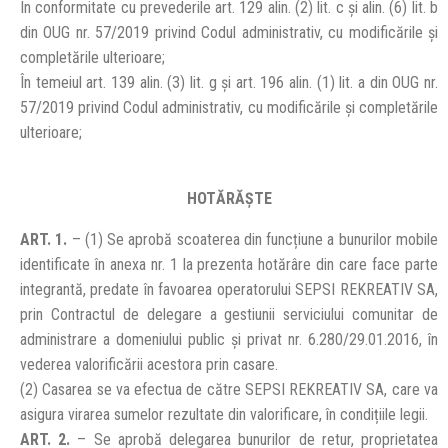
În conformitate cu prevederile art. 129 alin. (2) lit. c și alin. (6) lit. b
din OUG nr. 57/2019 privind Codul administrativ, cu modificările şi
completările ulterioare;
În temeiul art. 139 alin. (3) lit. g și art. 196 alin. (1) lit. a din OUG nr.
57/2019 privind Codul administrativ, cu modificările şi completările
ulterioare;
HOTĂRĂŞTE
ART. 1.
– (1) Se aprobă scoaterea din funcțiune a bunurilor mobile
identificate în anexa nr. 1 la prezenta hotărâre din care face parte
integrantă, predate în favoarea operatorului SEPSI REKREATIV SA,
prin Contractul de delegare a gestiunii serviciului comunitar de
administrare a domeniului public şi privat nr. 6.280/29.01.2016, în
vederea valorificării acestora prin casare.
(2) Casarea se va efectua de către SEPSI REKREATIV SA, care va
asigura virarea sumelor rezultate din valorificare, în condițiile legii.
ART. 2.
– Se aprobă delegarea bunurilor de retur, proprietatea