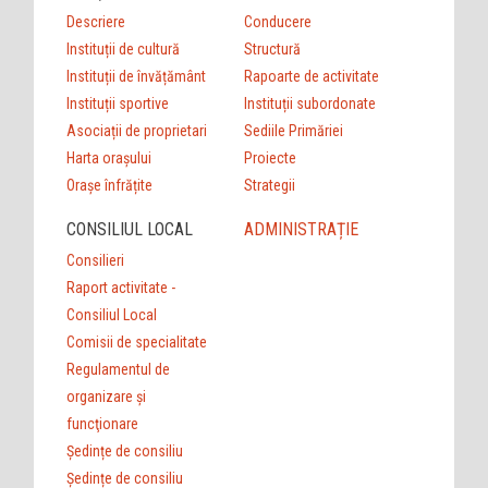
Descriere
Conducere
Instituții de cultură
Structură
Instituții de învățământ
Rapoarte de activitate
Instituții sportive
Instituții subordonate
Asociații de proprietari
Sediile Primăriei
Harta orașului
Proiecte
Orașe înfrățite
Strategii
CONSILIUL LOCAL
ADMINISTRAȚIE
Consilieri
Raport activitate -
Consiliul Local
Comisii de specialitate
Regulamentul de
organizare şi
funcţionare
Ședințe de consiliu
Ședințe de consiliu