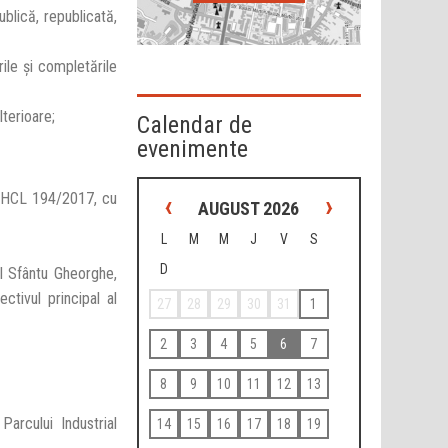
blică, republicată,
rile și completările
lterioare;
Calendar de
evenimente
‹
›
n HCL 194/2017, cu
AUGUST 2026
L
M
M
J
V
S
D
ul Sfântu Gheorghe,
ctivul principal al
27
28
29
30
31
1
2
3
4
5
6
7
8
9
10
11
12
13
Parcului Industrial
14
15
16
17
18
19