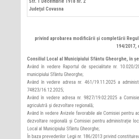
Str. 1 Decembrie 1918 nr. 2
Judeţul Covasna
privind aprobarea modificării și completării Regu
194/2017, 
Consiliul Local al Municipiului Sfântu Gheorghe, în șe
Având în vedere Raportul de specialitate nr. 10.020/2
municipiului Sfântu Gheorghe;
Având în vedere adresa nr. 461/19.11.2025 a administr
74823/16.12.2025;
Având în vedere adresa nr. 9827/19.02.2025 a Comisiei 
agriculutră și dezvoltare regională;
Având în vedere Avizele favorabile ale Comisiei pentru adm
dezvoltare regională și Comisiei pentru administrație locală
Local al Municipiului Sfântu Gheorghe;
În baza prevederilor Legii nr. 186/2013 privind constituirea