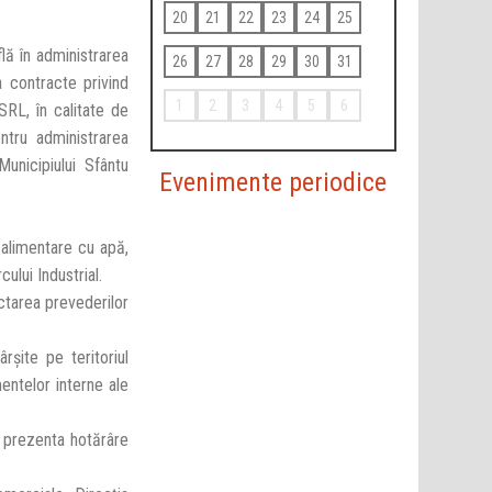
20
21
22
23
24
25
flă în administrarea
26
27
28
29
30
31
a contracte privind
1
2
3
4
5
6
SRL, în calitate de
entru administrarea
Municipiului Sfântu
Evenimente periodice
 alimentare cu apă,
cului Industrial.
ctarea prevederilor
șite pe teritoriul
mentelor interne ale
a prezenta hotărâre