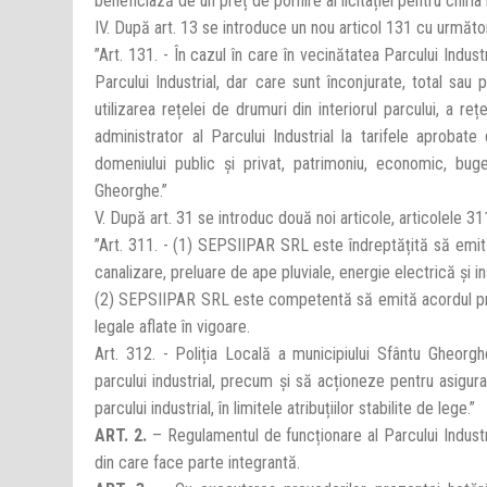
beneficiază de un preț de pornire al licitației pentru chir
IV. După art. 13 se introduce un nou articol 131 cu următor
”Art. 131. - În cazul în care în vecinătatea Parcului Indus
Parcului Industrial, dar care sunt înconjurate, total sa
utilizarea rețelei de drumuri din interiorul parcului, a r
administrator al Parcului Industrial la tarifele aprobat
domeniului public și privat, patrimoniu, economic, buget
Gheorghe.”
V. După art. 31 se introduc două noi articole, articolele 3
”Art. 311. - (1) SEPSIIPAR SRL este îndreptățită să emit
canalizare, preluare de ape pluviale, energie electrică și ins
(2) SEPSIIPAR SRL este competentă să emită acordul preal
legale aflate în vigoare.
Art. 312. - Poliția Locală a municipiului Sfântu Gheorg
parcului industrial, precum și să acționeze pentru asigura
parcului industrial, în limitele atribuțiilor stabilite de lege.”
ART. 2.
– Regulamentul de funcționare al Parcului Indust
din care face parte integrantă.