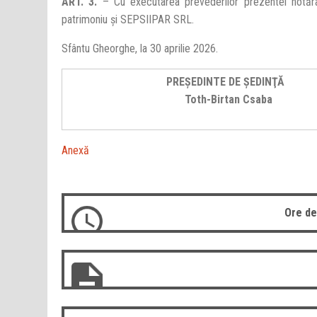
ART. 3.
– Cu executarea prevederilor prezentei hotărâr
patrimoniu și SEPSIIPAR SRL.
Sfântu Gheorghe, la 30 aprilie 2026.
PREŞEDINTE DE ŞEDINŢĂ
Toth-Birtan Csaba
Anexă
Ore de