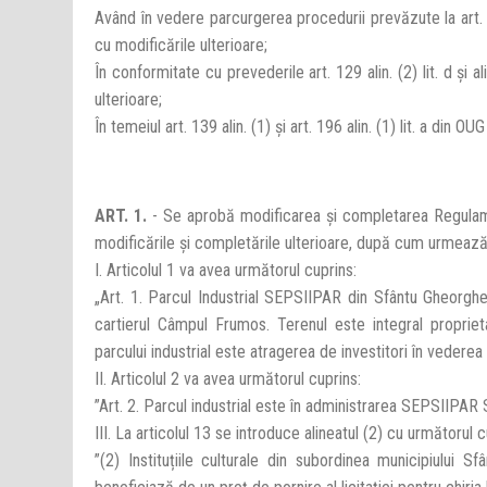
Având în vedere parcurgerea procedurii prevăzute la art. 
cu modificările ulterioare;
În conformitate cu prevederile art. 129 alin. (2) lit. d și a
ulterioare;
În temeiul art. 139 alin. (1) și art. 196 alin. (1) lit. a din 
ART. 1.
- Se aprobă modificarea și completarea Regulame
modificările și completările ulterioare, după cum urmează
I. Articolul 1 va avea următorul cuprins:
„Art. 1. Parcul Industrial SEPSIIPAR din Sfântu Gheorgh
cartierul Câmpul Frumos. Terenul este integral proprieta
parcului industrial este atragerea de investitori în vedere
II. Articolul 2 va avea următorul cuprins:
”Art. 2. Parcul industrial este în administrarea SEPSIIPA
III. La articolul 13 se introduce alineatul (2) cu următorul c
”(2) Instituțiile culturale din subordinea municipiului S