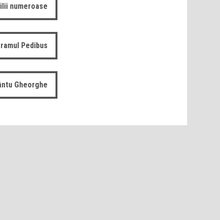
ilii numeroase
ramul Pedibus
fântu Gheorghe