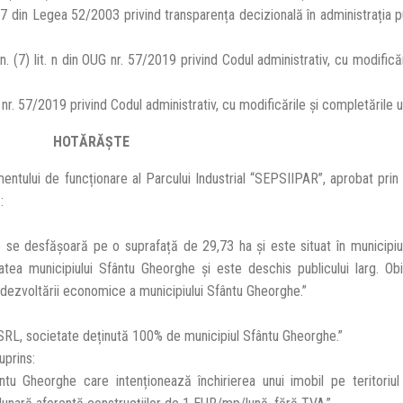
7 din Legea 52/2003 privind transparența decizională în administrația pu
lin. (7) lit. n din OUG nr. 57/2019 privind Codul administrativ, cu modifică
OUG nr. 57/2019 privind Codul administrativ, cu modificările și completările u
HOTĂRĂŞTE
ntului de funcționare al Parcului Industrial “SEPSIIPAR”, aprobat pri
:
e se desfășoară pe o suprafață de 29,73 ha și este situat în municipi
tea municipiului Sfântu Gheorghe și este deschis publicului larg. Obie
a dezvoltării economice a municipiului Sfântu Gheorghe.”
R SRL, societate deținută 100% de municipiul Sfântu Gheorghe.”
uprins:
fântu Gheorghe care intenționează închirierea unui imobil pe teritoriul 