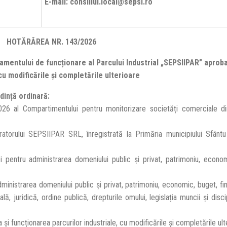
E-mail: consiliul.local@sepsi.ro
HOTĂRÂREA NR. 143/2026
lamentului de funcționare al
Parcului Industrial „SEPSIIPAR” aproba
cu modificările și completările ulterioare
dință ordinară:
026 al Compartimentului pentru monitorizare societăți comerciale di
atorului SEPSIIPAR SRL, înregistrată la Primăria municipiului Sfânt
pentru administrarea domeniului public și privat, patrimoniu, economi
inistrarea domeniului public și privat, patrimoniu, economic, buget, fina
, juridică, ordine publică, drepturile omului, legislația muncii și discip
 şi funcționarea parcurilor industriale, cu modificările și completările ult