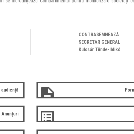
i se încredințează Compartimentul pentru monitorizare societăți co
CONTRASEMNEAZĂ
SECRETAR GENERAL
Kulcsár Tünde-Ildikó
 audiență
Form
Anunțuri