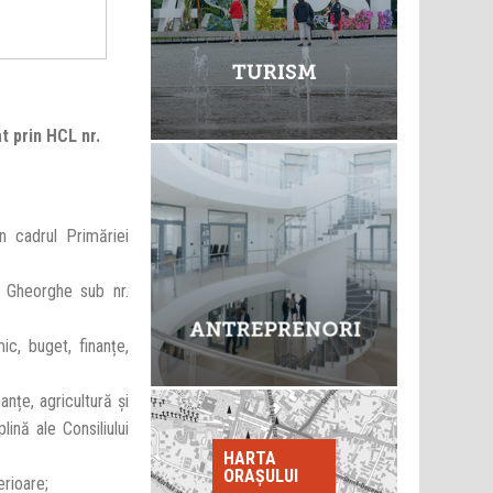
t prin HCL nr.
n cadrul Primăriei
u Gheorghe sub nr.
c, buget, finanțe,
nțe, agricultură și
lină ale Consiliului
HARTA
ORAȘULUI
erioare;