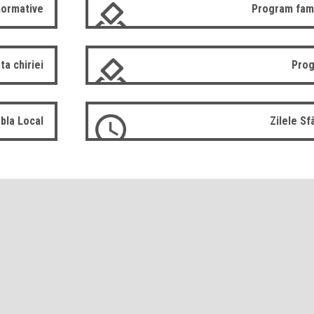
normative
Program fam
ta chiriei
Prog
bla Local
Zilele S