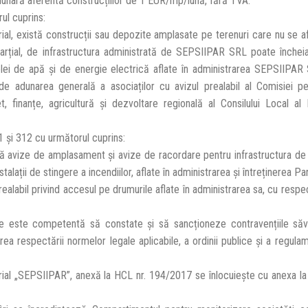
ia lunară aferentă construcțiilor de 1 EUR/mp/lună, fără TVA.”
ul cuprins:
trial, există construcții sau depozite amplasate pe terenuri care nu se a
u parțial, de infrastructura administrată de SEPSIIPAR SRL poate închei
ețelei de apă și de energie electrică aflate în administrarea SEPSIIPAR 
e de adunarea generală a asociaților cu avizul prealabil al Comisiei p
, finanțe, agricultură și dezvoltare regională al Consilului Local al 
11 și 312 cu următorul cuprins:
ă avize de amplasament și avize de racordare pentru infrastructura de
talații de stingere a incendiilor, aflate în administrarea și întreținerea Par
abil privind accesul pe drumurile aflate în administrarea sa, cu respe
he este competentă să constate și să sancționeze contravențiile săvâr
rea respectării normelor legale aplicabile, a ordinii publice și a regula
rial „SEPSIIPAR”, anexă la HCL nr. 194/2017 se înlocuiește cu anexa l