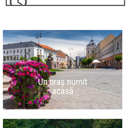
Un oraș numit
acasă