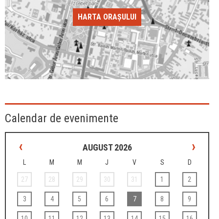
HARTA ORAȘULUI
Calendar de evenimente
‹
›
AUGUST 2026
L
M
M
J
V
S
D
27
28
29
30
31
1
2
3
4
5
6
7
8
9
10
11
12
13
14
15
16