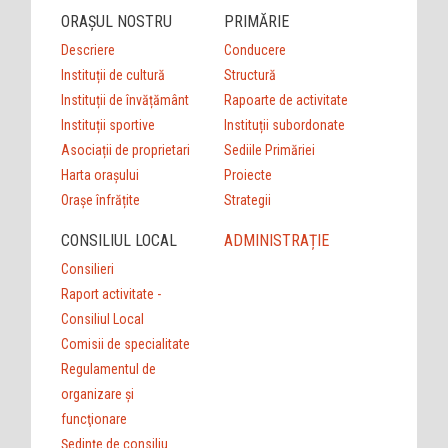
ORAȘUL NOSTRU
PRIMĂRIE
Descriere
Conducere
Instituții de cultură
Structură
Instituții de învățământ
Rapoarte de activitate
Instituții sportive
Instituții subordonate
Asociații de proprietari
Sediile Primăriei
Harta orașului
Proiecte
Orașe înfrățite
Strategii
CONSILIUL LOCAL
ADMINISTRAȚIE
Consilieri
Raport activitate -
Consiliul Local
Comisii de specialitate
Regulamentul de
organizare şi
funcţionare
Ședințe de consiliu