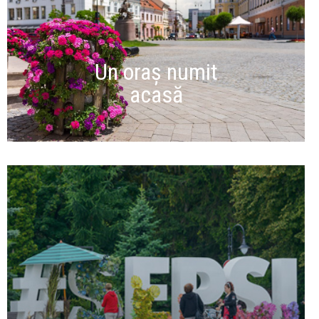
Un oraș numit
acasă