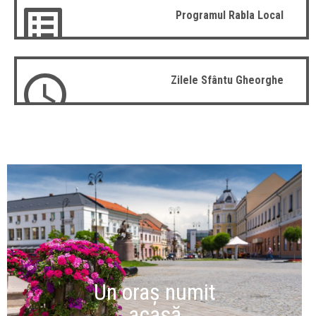
Programul Rabla Local
Zilele Sfântu Gheorghe
Un oraș numit
acasă