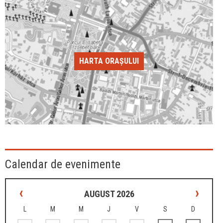
HARTA ORAȘULUI
Calendar de evenimente
‹
›
AUGUST 2026
L
M
M
J
V
S
D