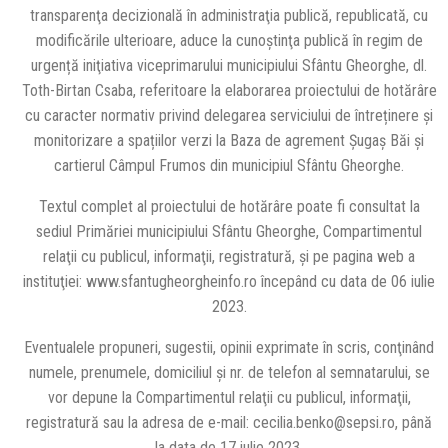
transparenţa decizională în administraţia publică, republicată, cu
modificările ulterioare, aduce la cunoştinţa publică în regim de
urgență iniţiativa viceprimarului municipiului Sfântu Gheorghe, dl.
Toth-Birtan Csaba, referitoare la elaborarea proiectului de hotărâre
cu caracter normativ privind delegarea serviciului de întreținere și
monitorizare a spațiilor verzi la Baza de agrement Șugaș Băi și
cartierul Câmpul Frumos din municipiul Sfântu Gheorghe.
Textul complet al proiectului de hotărâre poate fi consultat la
sediul Primăriei municipiului Sfântu Gheorghe, Compartimentul
relaţii cu publicul, informaţii, registratură, și pe pagina web a
instituţiei: www.sfantugheorgheinfo.ro începând cu data de 06 iulie
2023.
Eventualele propuneri, sugestii, opinii exprimate în scris, conţinând
numele, prenumele, domiciliul şi nr. de telefon al semnatarului, se
vor depune la Compartimentul relaţii cu publicul, informaţii,
registratură sau la adresa de e-mail: cecilia.benko@sepsi.ro, până
la data de 17 iulie 2023.