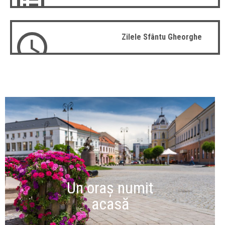
Zilele Sfântu Gheorghe
Un oraș numit
acasă