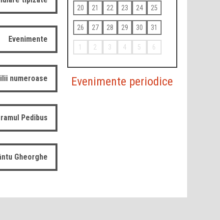
20
21
22
23
24
25
26
27
28
29
30
31
Evenimente
1
2
3
4
5
6
ilii numeroase
Evenimente periodice
ramul Pedibus
fântu Gheorghe