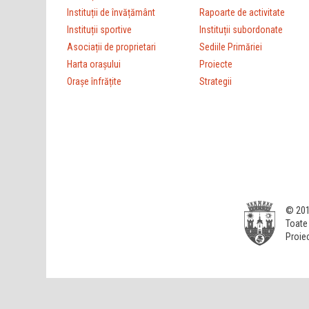
Instituții de învățământ
Rapoarte de activitate
Instituții sportive
Instituții subordonate
Asociații de proprietari
Sediile Primăriei
Harta orașului
Proiecte
Orașe înfrățite
Strategii
© 201
Toate 
Proiec