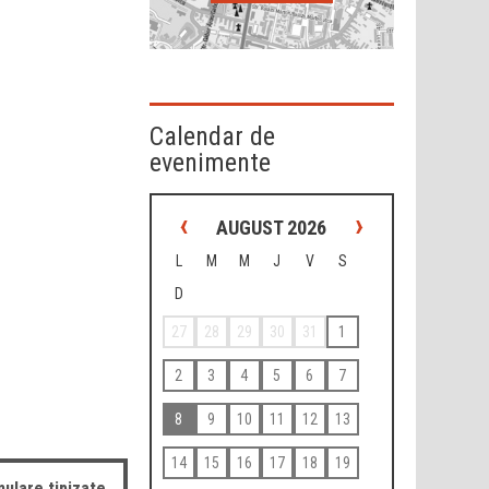
Calendar de
evenimente
‹
›
AUGUST 2026
L
M
M
J
V
S
D
27
28
29
30
31
1
2
3
4
5
6
7
8
9
10
11
12
13
14
15
16
17
18
19
ulare tipizate