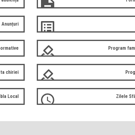
Anunțuri
normative
Program fam
ta chiriei
Prog
bla Local
Zilele S