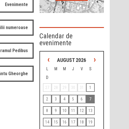
Evenimente
ilii numeroase
Calendar de
evenimente
ramul Pedibus
‹
›
AUGUST 2026
L
M
M
J
V
S
fântu Gheorghe
D
27
28
29
30
31
1
2
3
4
5
6
7
8
9
10
11
12
13
14
15
16
17
18
19