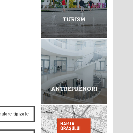
ulare tipizate
HARTA
ORAȘULUI