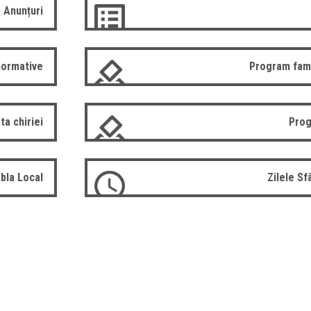
Anunțuri
normative
Program fam
ta chiriei
Prog
bla Local
Zilele S