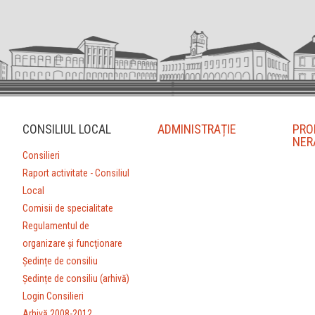
CONSILIUL LOCAL
ADMINISTRAȚIE
PRO
NER
Consilieri
Raport activitate - Consiliul
Local
Comisii de specialitate
Regulamentul de
organizare şi funcţionare
Ședințe de consiliu
Ședințe de consiliu (arhivă)
Login Consilieri
Arhivă 2008-2012