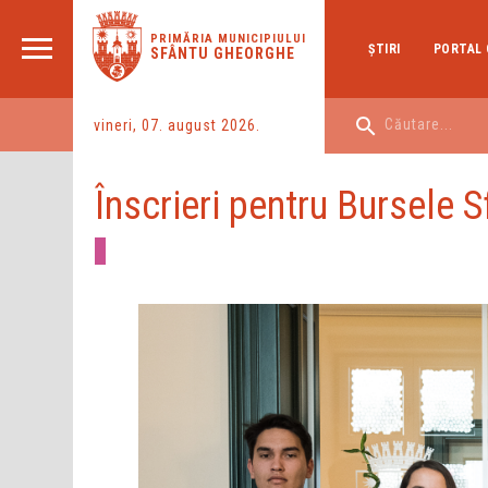
PRIMĂRIA MUNICIPIULUI
ŞTIRI
PORTAL 
SFÂNTU GHEORGHE
vineri, 07. august 2026.
Înscrieri pentru Bursele