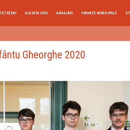
CETĂȚENI
ALEGERI 2025
ANGAJĂRI
FINANȚE MUNICIPALE
ST
 Sfântu Gheorghe 2020