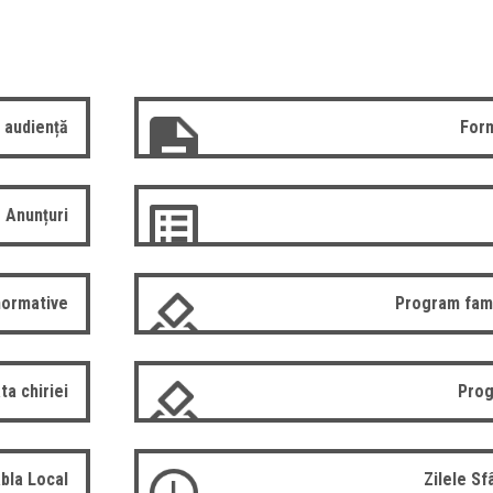
 audiență
Form
Anunțuri
normative
Program fam
ta chiriei
Prog
bla Local
Zilele S