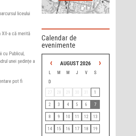
arcursul liceului
a XII-a că merită
Calendar de
evenimente
i cu Publicul,
‹
›
adrul unei ședințe a
AUGUST 2026
L
M
M
J
V
S
entare pot fi
D
27
28
29
30
31
1
2
3
4
5
6
7
8
9
10
11
12
13
14
15
16
17
18
19