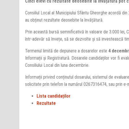
Cinci elevi cu rezultate deosebite la învățătură pot 
Consiliul Local al Municipiului Sfântu Gheorghe acordă din
au obținut rezultate deosebite la învățătură.
Prin această bursă semnificativă în valoare de 3.000 lei, C
într-adevăr să învețe, să se dezvolte și să investească timp
Termenul limită de depunere a dosarelor este
4 decembr
Informații și Registratură. Dosarele candidaților vor fi eva
Consiliului Local din luna decembrie.
Informații privind conținutul dosarului, sistemul de evaluar
solicitate prin telefon la numărul 0267316474, sau prin e-
Lista candidaților
Rezultate