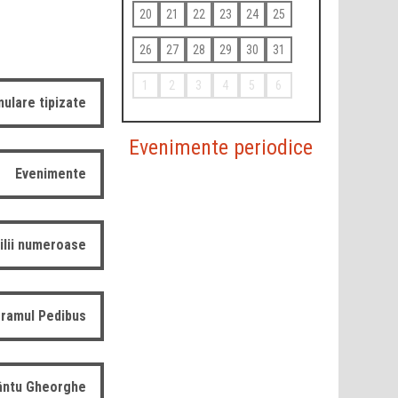
20
21
22
23
24
25
26
27
28
29
30
31
1
2
3
4
5
6
ulare tipizate
Evenimente periodice
Evenimente
ilii numeroase
ramul Pedibus
fântu Gheorghe