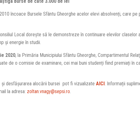
câştiga burse de câte 3.000 de lei
 2010 încoace Bursele Sfântu Gheorghe acelor elevi absolvenți, care pe p
onsiliul Local dorește să le demonstreze în continuare elevilor claselor 
 și energie în studii.
ie 2020
, la Primăria Municipiului Sfântu Gheorghe, Compartimentul Relați
luate de o comisie de examinare, cei mai buni studenți fiind premiați în c
e și desfășurarea alocării bursei pot fi vizualizate
AICI
. Informații suplim
mail la adresa:
zoltan.vnagy@sepsi.ro
.