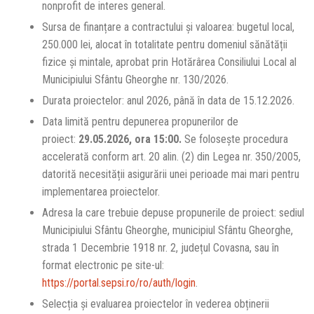
nonprofit de interes general.
Sursa de finanțare a contractului și valoarea: bugetul local,
250.000 lei, alocat în totalitate pentru domeniul sănătății
fizice și mintale, aprobat prin Hotărârea Consiliului Local al
Municipiului Sfântu Gheorghe nr. 130/2026.
Durata proiectelor: anul 2026, până în data de 15.12.2026.
Data limită pentru depunerea propunerilor de
proiect:
29.
05.2026, ora 15:00.
Se folosește procedura
accelerată conform art. 20 alin. (2) din Legea nr. 350/2005,
datorită necesității asigurării unei perioade mai mari pentru
implementarea proiectelor.
Adresa la care trebuie depuse propunerile de proiect: sediul
Municipiului Sfântu Gheorghe, municipiul Sfântu Gheorghe,
strada 1 Decembrie 1918 nr. 2, județul Covasna, sau în
format electronic pe site-ul:
https://portal.sepsi.ro/ro/auth/login
.
Selecția și evaluarea proiectelor în vederea obținerii