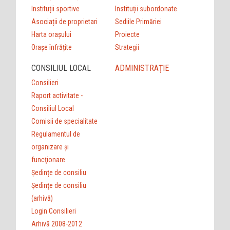
Instituții sportive
Instituții subordonate
Asociații de proprietari
Sediile Primăriei
Harta orașului
Proiecte
Orașe înfrățite
Strategii
CONSILIUL LOCAL
ADMINISTRAȚIE
Consilieri
Raport activitate -
Consiliul Local
Comisii de specialitate
Regulamentul de
organizare şi
funcţionare
Ședințe de consiliu
Ședințe de consiliu
(arhivă)
Login Consilieri
Arhivă 2008-2012