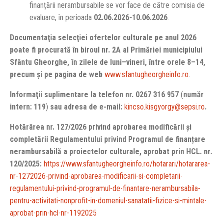
finanțării nerambursabile se vor face de către comisia de
evaluare, în perioada
02.06.2026-10.06.2026
.
Documentaţia selecţiei ofertelor culturale pe anul 2026
poate fi procurată în biroul nr. 2A al Primăriei municipiului
Sfântu Gheorghe, în zilele de luni–vineri, între orele 8–14,
precum și pe pagina de web
www.sfantugheorgheinfo.ro
.
Informaţii suplimentare la telefon nr. 0267 316 957
(
număr
intern: 119
)
sau adresa de e-mail:
kincso.kisgyorgy@sepsi.ro
.
Hot
ărârea nr. 127/2026 privind aprobarea modificării și
completării Regulamentului privind Programul de finanțare
nerambursabilă a proiectelor culturale, aprobat prin HCL. nr.
120/2025:
https://www.sfantugheorgheinfo.ro/hotarari/hotararea-
nr-1272026-privind-aprobarea-modificarii-si-completarii-
regulamentului-privind-programul-de-finantare-nerambursabila-
pentru-activitati-nonprofit-in-domeniul-sanatatii-fizice-si-mintale-
aprobat-prin-hcl-nr-1192025