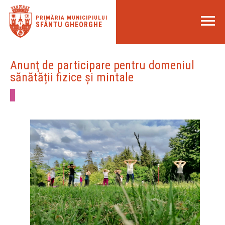
PRIMĂRIA MUNICIPIULUI
SFÂNTU GHEORGHE
Anunţ de participare pentru domeniul
sănătății fizice și mintale