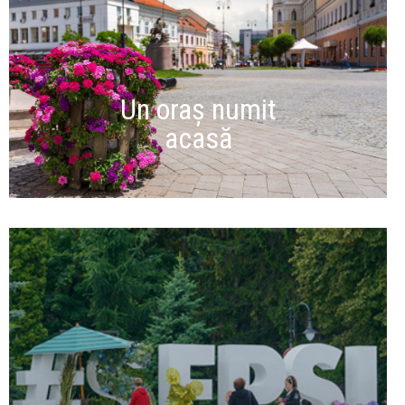
Un oraș numit
acasă