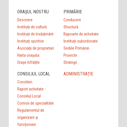
ORAȘUL NOSTRU
PRIMĂRIE
Descriere
Conducere
Instituții de cultură
Structură
Instituții de învățământ
Rapoarte de activitate
Instituții sportive
Instituții subordonate
Asociații de proprietari
Sediile Primăriei
Harta orașului
Proiecte
Orașe înfrățite
Strategii
CONSILIUL LOCAL
ADMINISTRAȚIE
Consilieri
Raport activitate -
Consiliul Local
Comisii de specialitate
Regulamentul de
organizare şi
funcţionare