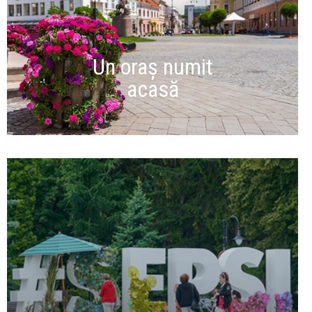
Un oraș numit
acasă