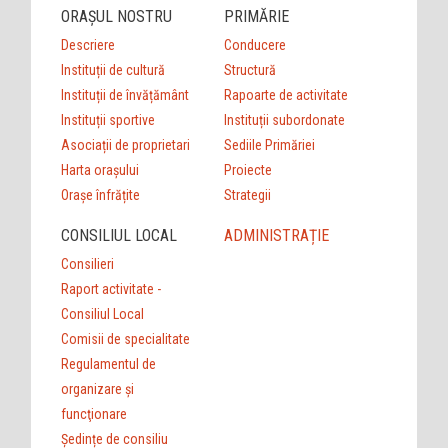
ORAȘUL NOSTRU
PRIMĂRIE
Descriere
Conducere
Instituții de cultură
Structură
Instituții de învățământ
Rapoarte de activitate
Instituții sportive
Instituții subordonate
Asociații de proprietari
Sediile Primăriei
Harta orașului
Proiecte
Orașe înfrățite
Strategii
CONSILIUL LOCAL
ADMINISTRAȚIE
Consilieri
Raport activitate -
Consiliul Local
Comisii de specialitate
Regulamentul de
organizare şi
funcţionare
Ședințe de consiliu