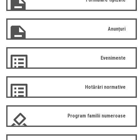
Anunțuri
Evenimente
Hotărâri normative
Program familii numeroase