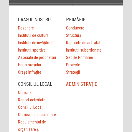
ORAȘUL NOSTRU
PRIMĂRIE
Descriere
Conducere
Instituții de cultură
Structură
Instituții de învățământ
Rapoarte de activitate
Instituții sportive
Instituții subordonate
Asociații de proprietari
Sediile Primăriei
Harta orașului
Proiecte
Orașe înfrățite
Strategii
CONSILIUL LOCAL
ADMINISTRAȚIE
Consilieri
Raport activitate -
Consiliul Local
Comisii de specialitate
Regulamentul de
organizare şi