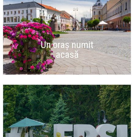
Un oraș numit
acasă