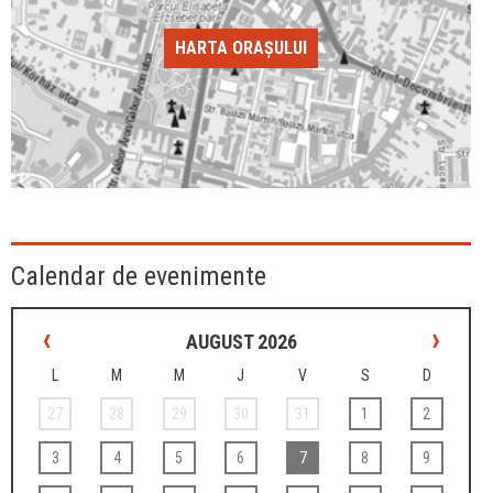
HARTA ORAȘULUI
Calendar de evenimente
‹
›
AUGUST 2026
L
M
M
J
V
S
D
27
28
29
30
31
1
2
3
4
5
6
7
8
9