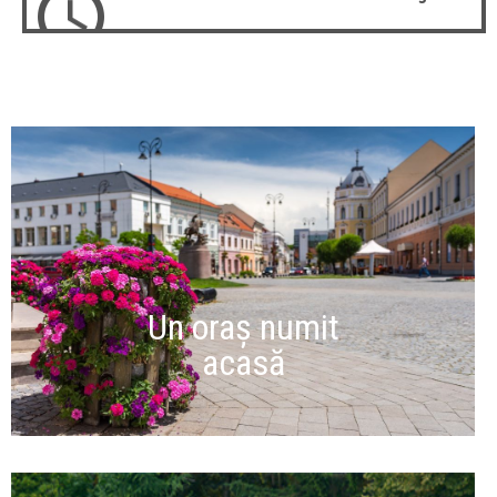
Un oraș numit
acasă