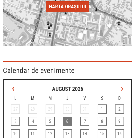
HARTA ORAȘULUI
Calendar de evenimente
‹
›
AUGUST 2026
L
M
M
J
V
S
D
27
28
29
30
31
1
2
3
4
5
6
7
8
9
10
11
12
13
14
15
16