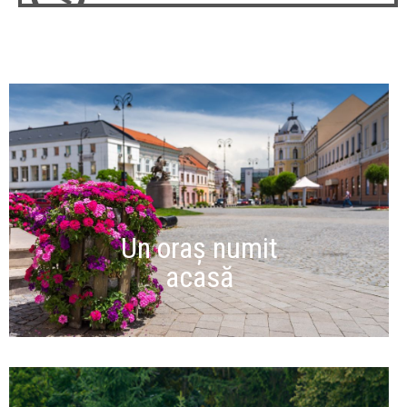
Un oraș numit
acasă