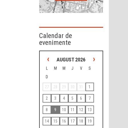
Calendar de
evenimente
‹
›
AUGUST 2026
L
M
M
J
V
S
D
27
28
29
30
31
1
2
3
4
5
6
7
8
9
10
11
12
13
14
15
16
17
18
19