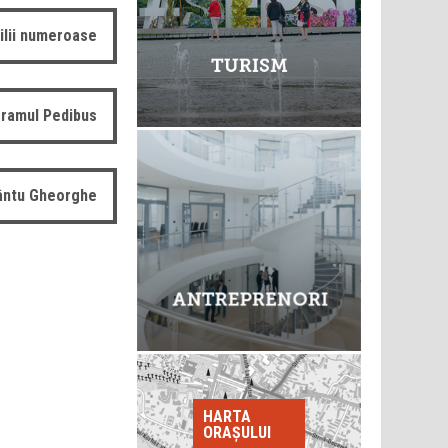
ilii numeroase
ramul Pedibus
fântu Gheorghe
HARTA
ORAȘULUI