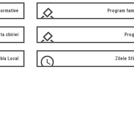
normative
Program fam
ta chiriei
Prog
bla Local
Zilele S