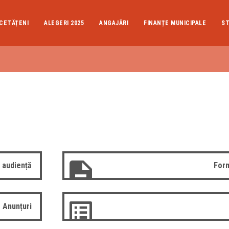
CETĂȚENI
ALEGERI 2025
ANGAJĂRI
FINANȚE MUNICIPALE
ST
 audiență
Form
Anunțuri