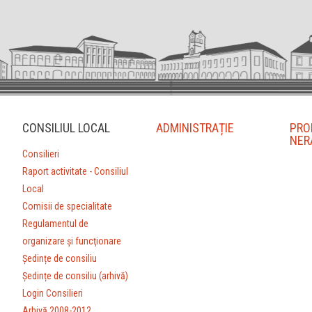
CONSILIUL LOCAL
ADMINISTRAȚIE
PRO
NER
Consilieri
Raport activitate - Consiliul
Local
Comisii de specialitate
Regulamentul de
organizare şi funcţionare
Ședințe de consiliu
Ședințe de consiliu (arhivă)
Login Consilieri
Arhivă 2008-2012