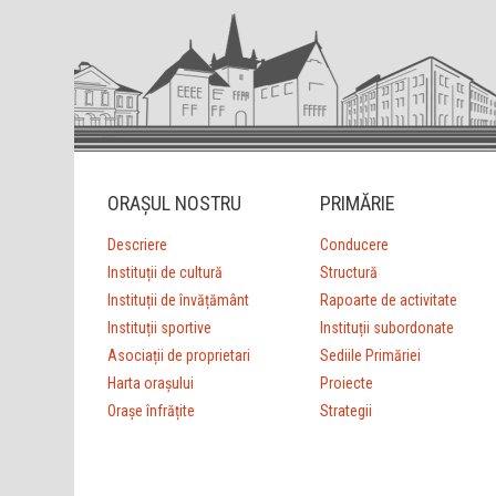
ORAȘUL NOSTRU
PRIMĂRIE
Descriere
Conducere
Instituții de cultură
Structură
Instituții de învățământ
Rapoarte de activitate
Instituții sportive
Instituții subordonate
Asociații de proprietari
Sediile Primăriei
Harta orașului
Proiecte
Orașe înfrățite
Strategii